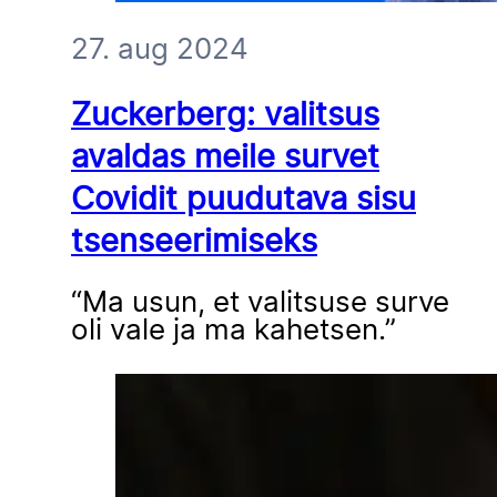
27. aug 2024
Zuckerberg: valitsus
avaldas meile survet
Covidit puudutava sisu
tsenseerimiseks
“Ma usun, et valitsuse surve
oli vale ja ma kahetsen.”