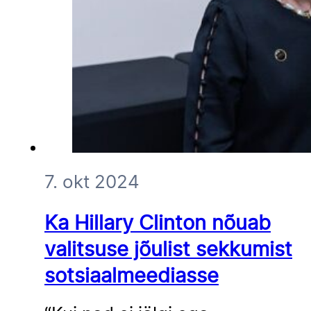
7. okt 2024
Ka Hillary Clinton nõuab
valitsuse jõulist sekkumist
sotsiaalmeediasse