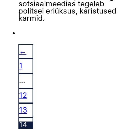
sotsiaalmeedias tegeleb
politsei eriüksus, karistused
karmid.
←
1
…
12
13
14