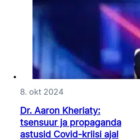
8. okt 2024
Dr. Aaron Kheriaty:
tsensuur ja propaganda
astusid Covid-kriisi ajal