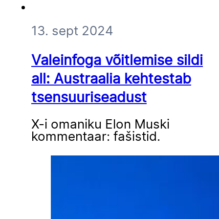
13. sept 2024
Valeinfoga võitlemise sildi
all: Austraalia kehtestab
tsensuuriseadust
X-i omaniku Elon Muski
kommentaar: fašistid.