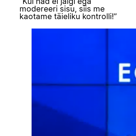
“Kui nad ei jälgi ega
modereeri sisu, siis me
kaotame täieliku kontrolli!”