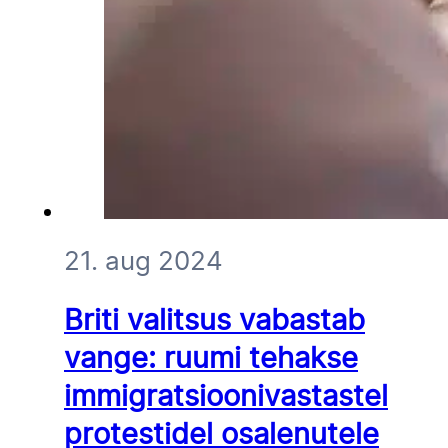
21. aug 2024
Briti valitsus vabastab
vange: ruumi tehakse
immigratsioonivastastel
protestidel osalenutele