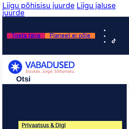
Liigu põhisisu juurde
Liigu jaluse
juurde
Toeta täna
Planeet ei põle
Privaatsus & Digi