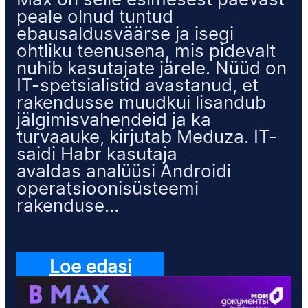
Max on selle esimesest päevast
peale olnud tuntud
ebausaldusväärse ja isegi
ohtliku teenusena, mis pidevalt
nuhib kasutajate järele. Nüüd on
IT-spetsialistid avastanud, et
rakendusse muudkui lisandub
jälgimisvahendeid ja ka
turvaauke, kirjutab Meduza. IT-
saidi Habr kasutaja
avaldas analüüsi Androidi
operatsioonisüsteemi
rakenduse…
Loe edasi