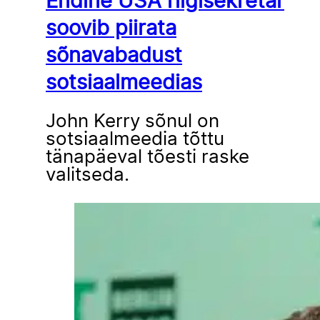
Endine USA riigisekretär
soovib piirata
sõnavabadust
sotsiaalmeedias
John Kerry sõnul on
sotsiaalmeedia tõttu
tänapäeval tõesti raske
valitseda.