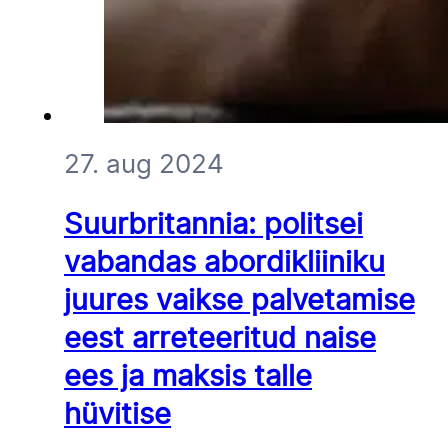
27. aug 2024
Suurbritannia: politsei
vabandas abordikliiniku
juures vaikse palvetamise
eest arreteeritud naise
ees ja maksis talle
hüvitise