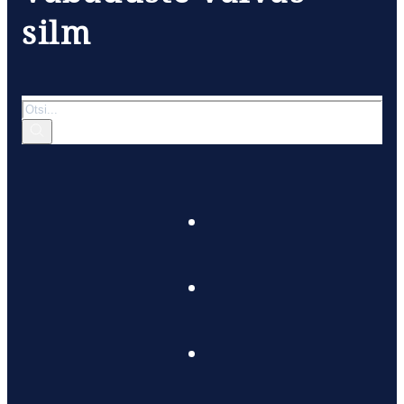
silm
Otsi