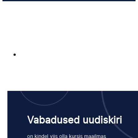
Vabadused uudiskiri
on kindel viis olla kursis maailmas