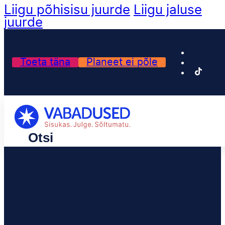
Liigu põhisisu juurde
Liigu jaluse
juurde
Toeta täna
Planeet ei põle