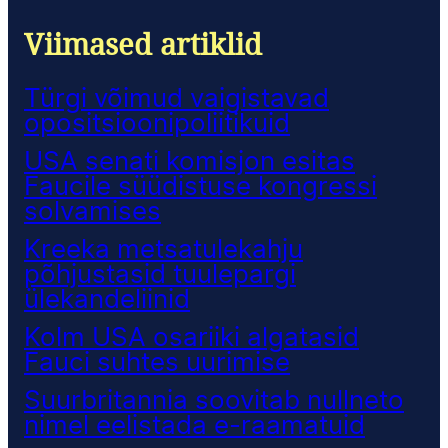
Viimased artiklid
Türgi võimud vaigistavad
opositsioonipoliitikuid
USA senati komisjon esitas
Faucile süüdistuse kongressi
solvamises
Kreeka metsatulekahju
põhjustasid tuulepargi
ülekandeliinid
Kolm USA osariiki algatasid
Fauci suhtes uurimise
Suurbritannia soovitab nullneto
nimel eelistada e-raamatuid