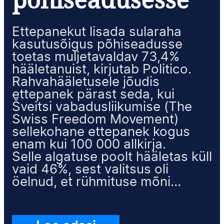
Ettepanekut lisada sularaha
kasutusõigus põhiseadusse
toetas muljetavaldav 73,4%
hääletanuist, kirjutab Politico.
Rahvahääletusele jõudis
ettepanek pärast seda, kui
Šveitsi vabadusliikumise (The
Swiss Freedom Movement)
sellekohane ettepanek kogus
enam kui 100 000 allkirja.
Selle algatuse poolt hääletas küll
vaid 46%, sest valitsus oli
öelnud, et rühmituse mõni…