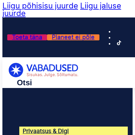
Liigu põhisisu juurde
Liigu jaluse
juurde
Toeta täna
Planeet ei põle
Privaatsus & Digi