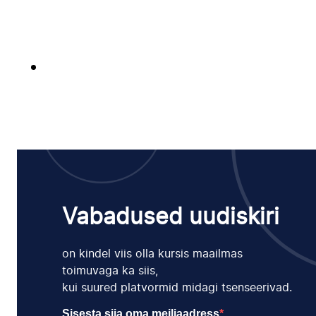
Vabadused uudiskiri
on kindel viis olla kursis maailmas
toimuvaga ka siis,
kui suured platvormid midagi tsenseerivad.
Sisesta siia oma meiliaadress