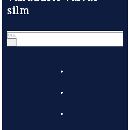
silm
Otsi