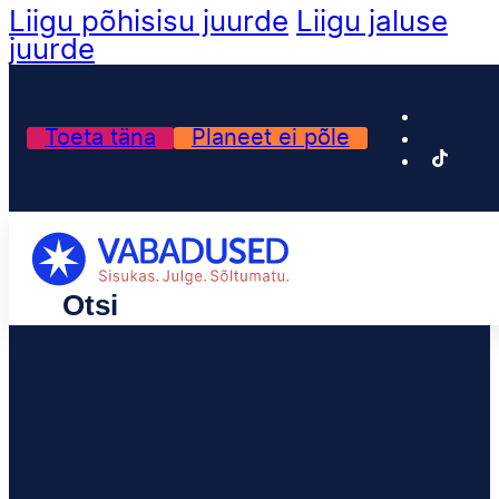
Liigu põhisisu juurde
Liigu jaluse
juurde
Toeta täna
Planeet ei põle