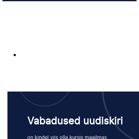
Vabadused uudiskiri
on kindel viis olla kursis maailmas