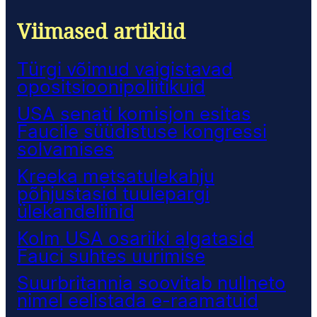
Viimased artiklid
Türgi võimud vaigistavad
opositsioonipoliitikuid
USA senati komisjon esitas
Faucile süüdistuse kongressi
solvamises
Kreeka metsatulekahju
põhjustasid tuulepargi
ülekandeliinid
Kolm USA osariiki algatasid
Fauci suhtes uurimise
Suurbritannia soovitab nullneto
nimel eelistada e-raamatuid