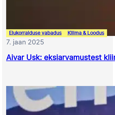
Elukorralduse vabadus
Kliima & Loodus
7. jaan 2025
Aivar Usk: eksiarvamustest kl