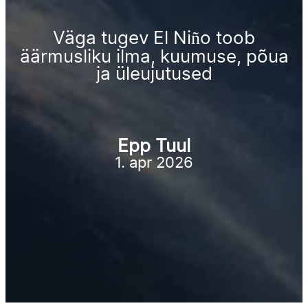
Väga tugev El Niño toob
äärmusliku ilma, kuumuse, põua
ja üleujutused
Epp Tuul
1. apr 2026