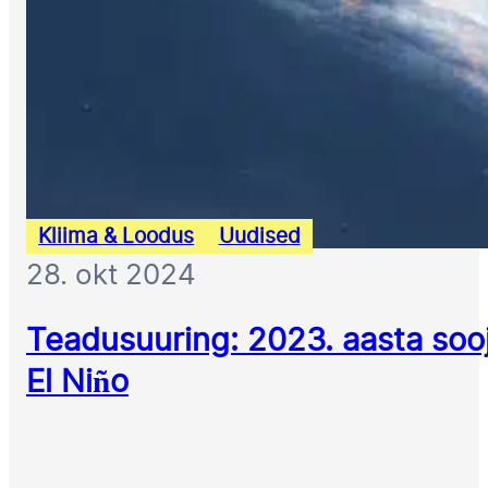
Kliima & Loodus
Uudised
28. okt 2024
Teadusuuring: 2023. aasta soo
El Niño