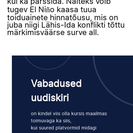
kui ka pärssida. Näiteks võib
tugev El Niño kaasa tuua
toiduainete hinnatõusu, mis on
juba niigi Lähis-Ida konflikti tõttu
märkimisväärse surve all.
Vabadused
uudiskiri
on kindel viis olla kursis maailmas
toimuvaga ka siis,
kui suured platvormid midagi