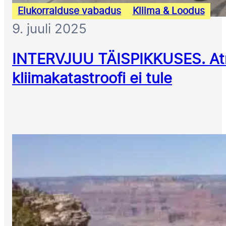
Elukorralduse vabadus
Kliima & Loodus
9. juuli 2025
INTERVJUU TÄISPIKKUSES. Atmo
kliimakatastroofi ei tule