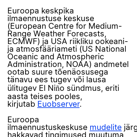
Euroopa keskpika
ilmaennustuse keskuse
(European Centre for Medium-
Range Weather Forecasts,
ECMWF) ja USA riikliku ookeani-
ja atmosfääriameti (US National
Oceanic and Atmospheric
Administration, NOAA) andmetel
ootab suure tõenäosusega
tänavu ees tugev või lausa
ülitugev El Niño sündmus, eriti
aasta teises pooles,
kirjutab
Euobserver
.
Euroopa
ilmaennustuskeskuse
mudelite
järg
hakkavad tingimused muutuma