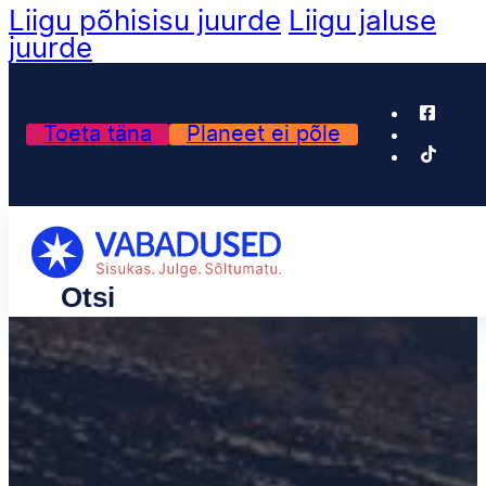
Liigu põhisisu juurde
Liigu jaluse
juurde
Toeta täna
Planeet ei põle