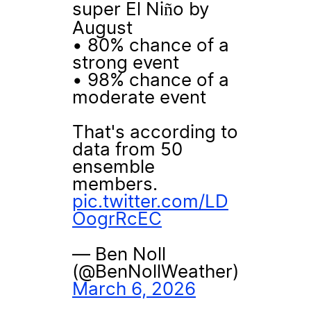
super El Niño by
August
• 80% chance of a
strong event
• 98% chance of a
moderate event
That's according to
data from 50
ensemble
members.
pic.twitter.com/LD
OogrRcEC
— Ben Noll
(@BenNollWeather)
March 6, 2026