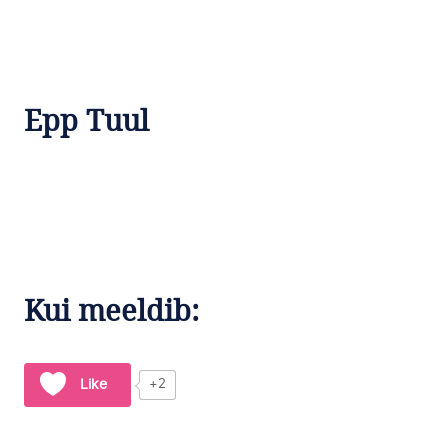
Epp Tuul
Kui meeldib:
Like
+2