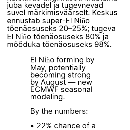
juba kevadel ja tugevnevad
suvel märkimisväärselt. Keskus
ennustab super-El Niño
tõenäosuseks 20–25%; tugeva
El Niño tõenäosuseks 80% ja
mõõduka tõenäosuseks 98%.
El Niño forming by
May, potentially
becoming strong
by August — new
ECMWF seasonal
modeling.
By the numbers:
• 22% chance of a