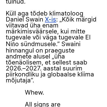
tulnud.
Küll aga tõdeb klimatoloog
Daniel Swain
X-is
: „Kõik märgid
viitavad üha enam
märkimisväärsele, kui mitte
tugevale või väga tugevale El
Niño sündmusele.” Swaini
hinnangul on praeguste
andmete alusel „üha
tõenäolisem, et sellest saab
2026.–2027. aastal suurim
piirkondliku ja globaalse kliima
mõjutaja”.
Whew.
All signs are