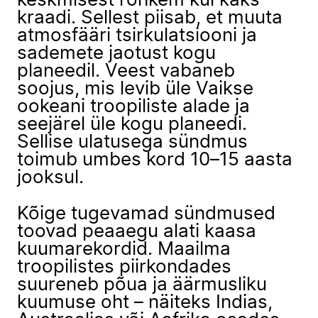
keskmisest rohkem kui kaks
kraadi. Sellest piisab, et muuta
atmosfääri tsirkulatsiooni ja
sademete jaotust kogu
planeedil. Veest vabaneb
soojus, mis levib üle Vaikse
ookeani troopiliste alade ja
seejärel üle kogu planeedi.
Sellise ulatusega sündmus
toimub umbes kord 10–15 aasta
jooksul.
Kõige tugevamad sündmused
toovad peaaegu alati kaasa
kuumarekordid. Maailma
troopilistes piirkondades
suureneb põua ja äärmusliku
kuumuse oht – näiteks Indias,