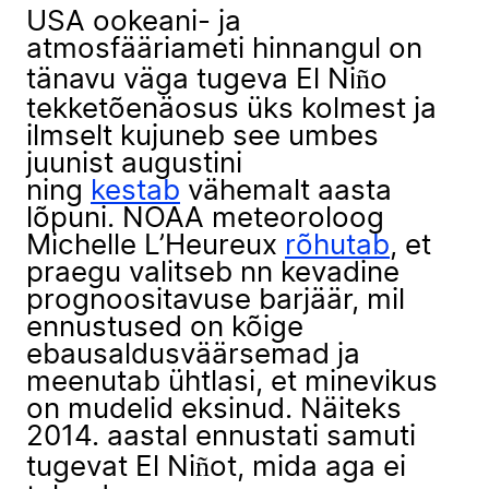
USA ookeani- ja
atmosfääriameti hinnangul on
tänavu väga tugeva El Niño
tekketõenäosus üks kolmest ja
ilmselt kujuneb see umbes
juunist augustini
ning
kestab
vähemalt aasta
lõpuni. NOAA meteoroloog
Michelle L’Heureux
rõhutab
, et
praegu valitseb nn kevadine
prognoositavuse barjäär, mil
ennustused on kõige
ebausaldusväärsemad ja
meenutab ühtlasi, et minevikus
on mudelid eksinud. Näiteks
2014. aastal ennustati samuti
tugevat El Niñot, mida aga ei