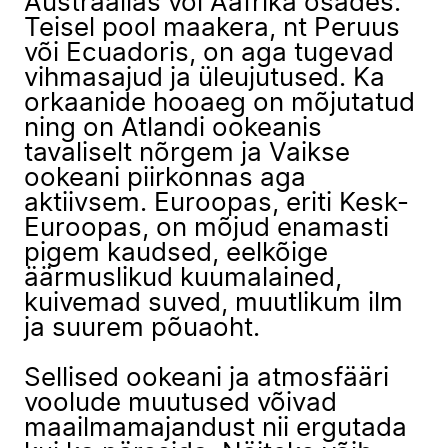
Austraalias või Aafrika osades.
Teisel pool maakera, nt Peruus
või Ecuadoris, on aga tugevad
vihmasajud ja üleujutused. Ka
orkaanide hooaeg on mõjutatud
ning on Atlandi ookeanis
tavaliselt nõrgem ja Vaikse
ookeani piirkonnas aga
aktiivsem. Euroopas, eriti Kesk-
Euroopas, on mõjud enamasti
pigem kaudsed, eelkõige
äärmuslikud kuumalained,
kuivemad suved, muutlikum ilm
ja suurem põuaoht.
Sellised ookeani ja atmosfääri
voolude muutused võivad
maailmamajandust nii ergutada