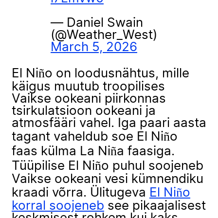
— Daniel Swain
(@Weather_West)
March 5, 2026
El Niño on loodusnähtus, mille
käigus muutub troopilises
Vaikse ookeani piirkonnas
tsirkulatsioon ookeani ja
atmosfääri vahel. Iga paari aasta
tagant vaheldub soe El Niño
faas külma La Niña faasiga.
Tüüpilise El Niño puhul soojeneb
Vaikse ookeani vesi kümnendiku
kraadi võrra. Ülitugeva
El Niño
korral soojeneb
see pikaajalisest