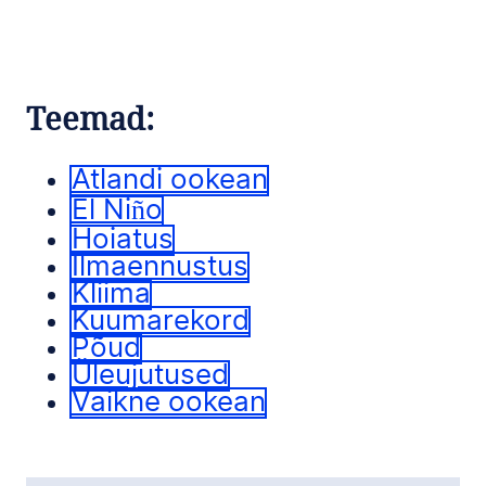
Teemad:
Atlandi ookean
El Niño
Hoiatus
Ilmaennustus
Kliima
Kuumarekord
Põud
Üleujutused
Vaikne ookean