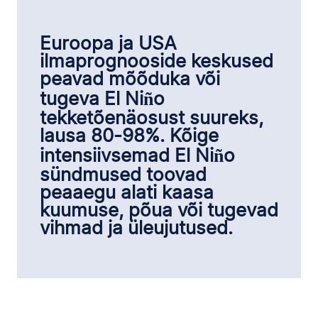
Euroopa ja USA
ilmaprognooside keskused
peavad mõõduka või
tugeva El Niño
tekketõenäosust suureks,
lausa 80-98%. Kõige
intensiivsemad El Niño
sündmused toovad
peaaegu alati kaasa
kuumuse, põua või tugevad
vihmad ja üleujutused.