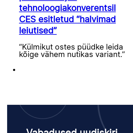
tehnoloogiakonverentsil
CES esitletud “halvimad
leiutised”
“Külmikut ostes püüdke leida
kõige vähem nutikas variant.”