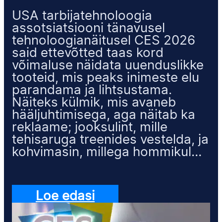
USA tarbijatehnoloogia
assotsiatsiooni tänavusel
tehnoloogianäitusel CES 2026
said ettevõtted taas kord
võimaluse näidata uuenduslikke
tooteid, mis peaks inimeste elu
parandama ja lihtsustama.
Näiteks külmik, mis avaneb
hääljuhtimisega, aga näitab ka
reklaame; jooksulint, mille
tehisaruga treenides vestelda, ja
kohvimasin, millega hommikul…
Loe edasi