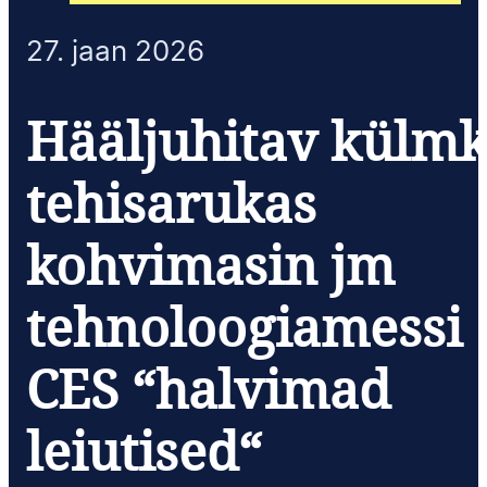
27. jaan 2026
Hääljuhitav külmk
tehisarukas
kohvimasin jm
tehnoloogiamessi
CES “halvimad
leiutised“