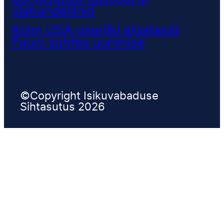
ülekandeliinid
Kolm USA osariiki algatasid
Fauci suhtes uurimise
©Copyright Isikuvabaduse
Sihtasutus 2026