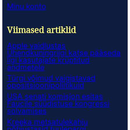
Minu konto
Viimased artiklid
Apple vaidlustas
Ühendkuningriigi katse pääseda
ligi kasutajate krüptitud
andmetele
Türgi võimud vaigistavad
opositsioonipoliitikuid
USA senati komisjon esitas
Faucile süüdistuse kongressi
solvamises
Kreeka metsatulekahju
põhjustasid tuulepargi