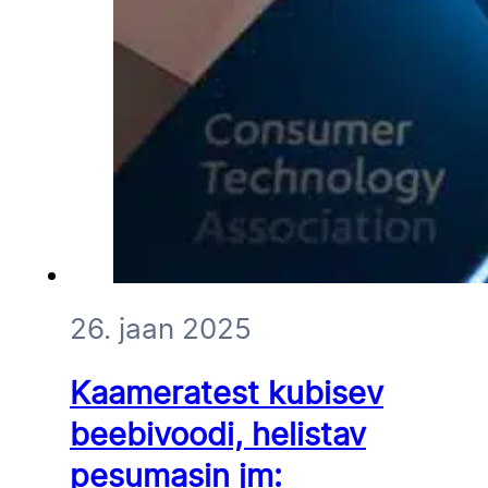
26. jaan 2025
Kaameratest kubisev
beebivoodi, helistav
pesumasin jm: