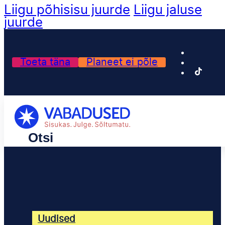
Liigu põhisisu juurde
Liigu jaluse
juurde
Toeta täna
Planeet ei põle
Uudised