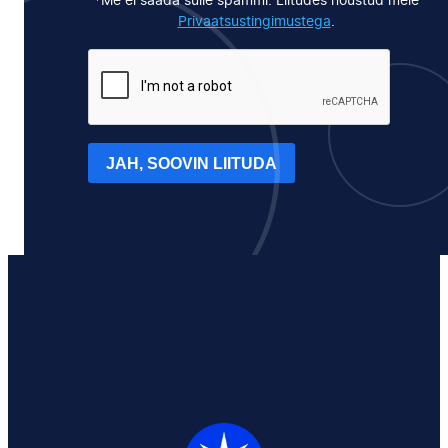
*Me ei saada sulle spämmi. Liitudes nõustud meie
Privaatsustingimustega
.
JAH, SOOVIN LIITUDA