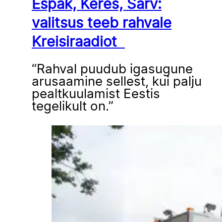
Espak, Keres, Sarv:
valitsus teeb rahvale
Kreisiraadiot
“Rahval puudub igasugune
arusaamine sellest, kui palju
pealtkuulamist Eestis
tegelikult on.”