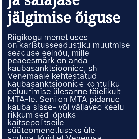
jälgimise õiguse
Riigikogu menetluses
on karistusseadustiku muutmise
seaduse eelnõu, mille
peaeesmärk on anda
kaubasanktsioonide, sh
Venemaale kehtestatud
kaubasanktsioonide kohtuliku
eeluurimise ülesanne täielikult
MTA-le. Seni on MTA pidanud
kauba sisse- või väljaveo keelu
rikkumised lõpuks
kaitsepolitseile
süüteomenetluseks üle
andma. Kuid et Venemaa