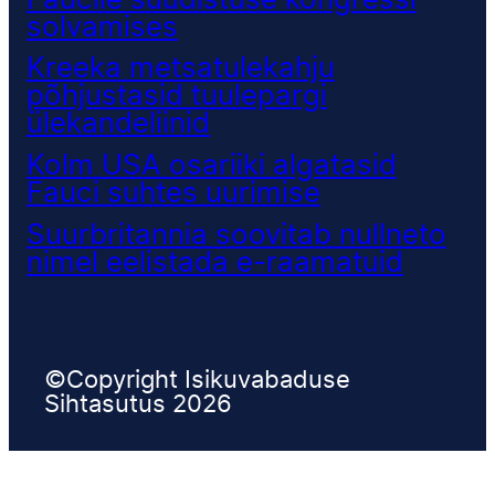
Faucile süüdistuse kongressi
solvamises
Kreeka metsatulekahju
põhjustasid tuulepargi
ülekandeliinid
Kolm USA osariiki algatasid
Fauci suhtes uurimise
Suurbritannia soovitab nullneto
nimel eelistada e-raamatuid
©Copyright Isikuvabaduse
Sihtasutus 2026