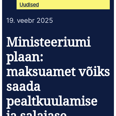
Uudised
19. veebr 2025
Ministeeriumi
plaan:
maksuamet võiks
saada
pealtkuulamise
ja salajase