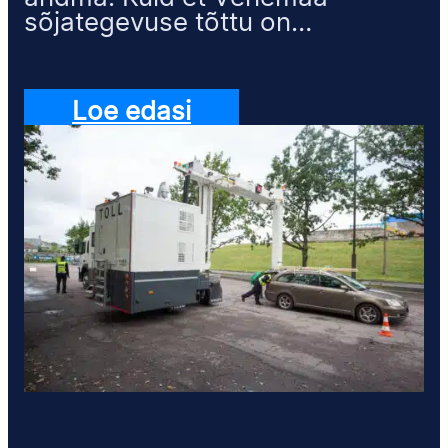
sõjategevuse tõttu on…
Loe edasi