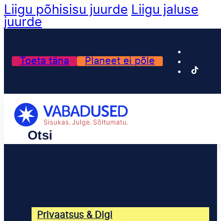
Liigu põhisisu juurde
Liigu jaluse
juurde
Toeta täna
Planeet ei põle
Privaatsus & Digi