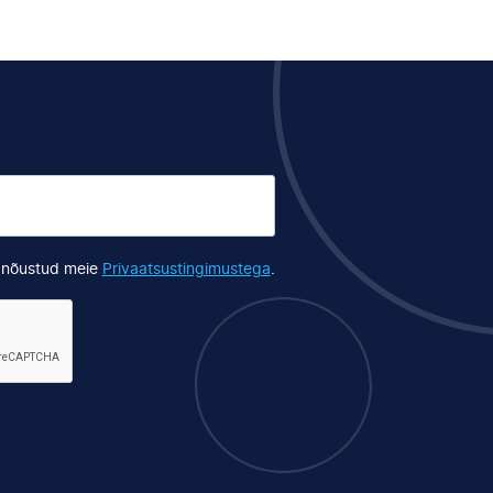
s nõustud meie
Privaatsustingimustega
.