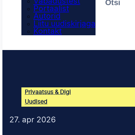
Vabadustest
Portaalist
Autorid
Liitu uudiskirjaga
Kontakt
Privaatsus & Digi
Uudised
27. apr 2026