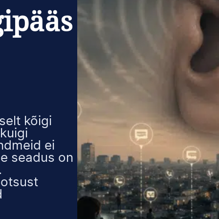
gipääs
elt kõigi
kuigi
andmeid ei
ane seadus on
.
 otsust
d