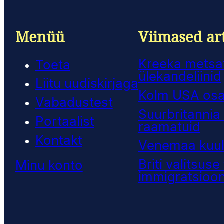
Menüü
Viimased art
Kreeka metsat
Toeta
ülekandeliinid
Liitu uudiskirjaga
Kolm USA osar
Vabadustest
Suurbritannia 
Portaalist
raamatuid
Kontakt
Venemaa kuulu
Briti valitsuse
Minu konto
immigratsiooni