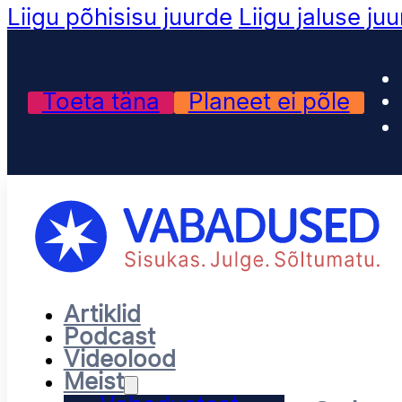
Liigu põhisisu juurde
Liigu jaluse ju
Toeta täna
Planeet ei põle
Artiklid
Podcast
Videolood
Meist