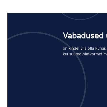
Vabadused u
on kindel viis olla kursi
kui suured platvormid m