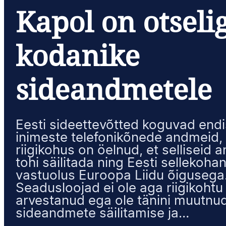
Kapol on otseli
kodanike
sideandmetele
Eesti sideettevõtted koguvad endis
inimeste telefonikõnede andmeid, 
riigikohus on öelnud, et selliseid 
tohi säilitada ning Eesti sellekoh
vastuolus Euroopa Liidu õigusega
Seadusloojad ei ole aga riigikohtu
arvestanud ega ole tänini muutnu
sideandmete säilitamise ja…