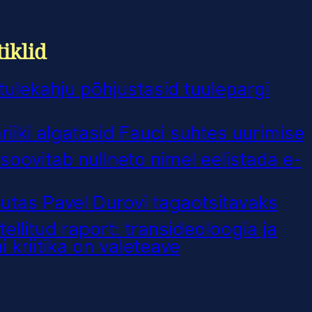
iklid
ulekahju põhjustasid tuulepargi
iiki algatasid Fauci suhtes uurimise
soovitab nullneto nimel eelistada e-
tas Pavel Durovi tagaotsitavaks
 tellitud raport: transideoloogia ja
 kriitika on valeteave