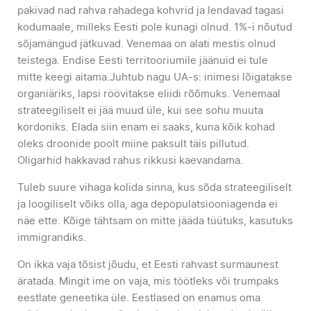
pakivad nad rahva rahadega kohvrid ja lendavad tagasi
kodumaale, milleks Eesti pole kunagi olnud. 1%-i nõutud
sõjamängud jätkuvad. Venemaa on alati mestis olnud
teistega. Endise Eesti territooriumile jäänuid ei tule
mitte keegi aitama.Juhtub nagu UA-s: inimesi lõigatakse
organiäriks, lapsi röövitakse eliidi rõõmuks. Venemaal
strateegiliselt ei jää muud üle, kui see sohu muuta
kordoniks. Elada siin enam ei saaks, kuna kõik kohad
oleks droonide poolt miine paksult täis pillutud.
Oligarhid hakkavad rahus rikkusi kaevandama.
Tuleb suure vihaga kolida sinna, kus sõda strateegiliselt
ja loogiliselt võiks olla, aga depopulatsiooniagenda ei
näe ette. Kõige tähtsam on mitte jääda tüütuks, kasutuks
immigrandiks.
On ikka vaja tõsist jõudu, et Eesti rahvast surmaunest
äratada. Mingit ime on vaja, mis töötleks või trumpaks
eestlate geneetika üle. Eestlased on enamus oma