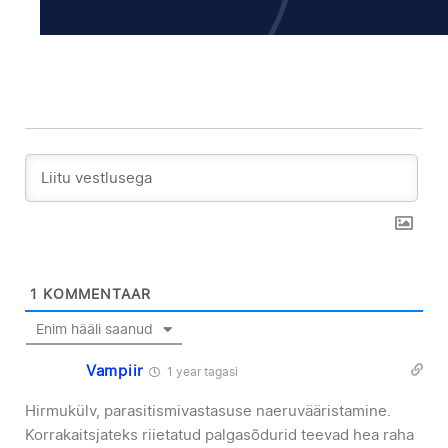
1
KOMMENTAAR
Enim hääli saanud
Vampiir
1 year tagasi
Hirmukülv, parasitismivastasuse naeruvääristamine.
Korrakaitsjateks riietatud palgasõdurid teevad hea raha