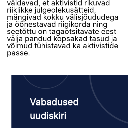
väidavad, et aktivistid rikuvad
riiklikke julgeolekusätteid,
mängivad kokku välisjõududega
ja õõnestavad riigikorda ning
seetõttu on tagaotsitavate eest
välja pandud kopsakad tasud ja
võimud tühistavad ka aktivistide
passe.
Vabadused
uudiskiri