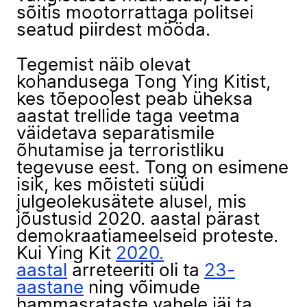
sõitis mootorrattaga politsei
seatud piirdest mööda.
Tegemist näib olevat
kohandusega Tong Ying Kitist,
kes tõepoolest peab üheksa
aastat trellide taga veetma
väidetava separatismile
õhutamise ja terroristliku
tegevuse eest. Tong on esimene
isik, kes mõisteti süüdi
julgeolekusätete alusel, mis
jõustusid 2020. aastal pärast
demokraatiameelseid proteste.
Kui Ying Kit
2020.
aastal
arreteeriti oli ta
23-
aastane
ning võimude
hammasrataste vahele jäi ta