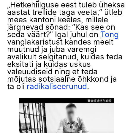
„Hetkehiilguse eest tuleb üheksa
aastat trellide taga veeta,“ ütleb
mees kantoni keeles, millele
järgnevad sõnad: “Kas see on
seda väärt?” Igal juhul on
Tong
vanglakaristust kandes meelt
muutnud ja juba varemgi
avalikult selgitanud, kuidas teda
eksitati ja kuidas uskus
valeuudiseid ning et teda
mõjutas sotsiaalne õhkkond ja
ta oli
radikaliseerunud
.