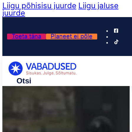
Liigu põhisisu juurde
Liigu jaluse
juurde
Toeta täna
Planeet ei põle