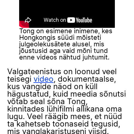
Tong on esimene inimene, kes
Hongkongis süüdi mõisteti
julgeolekusätete alusel, mis
jõustusid aga vaid mõni tund
enne videos nähtud juhtumit.
Valgateenistus on loonud veel
teisegi
video
, dokumentaalse,
kus vangide näod on küll
hägustatud, kuid meedia sõnutsi
võtab seal sõna Tong,
kinnitades lühifilmi allikana oma
lugu. Veel räägib mees, et nüüd
ta kahetseb toonaseid tegusid,
mis vanglakaristuseni viisid.