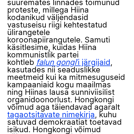
suuremates linnades toimunud
proteste, millega Hiina
kodanikud väljendasid
vastuseisu riigi kehtestatud
ülirangetele
koroonapiirangutele. Samuti
käsitlesime, kuidas Hiina
kommunistlik partei
kohtleb
falun gongi
’i järgijaid
,
kasutades nii seaduslikke
meetmeid kui ka mitmesuguseid
kampaaniaid kogu maailmas
ning Hiinas lausa sunniviisilist
organidoonorlust. Hongkongi
võimud aga täiendavad agaralt
tagaotsitavate nimekirja
, kuhu
satuvad demokraatiat toetavad
isikud. Hongkongi võimud