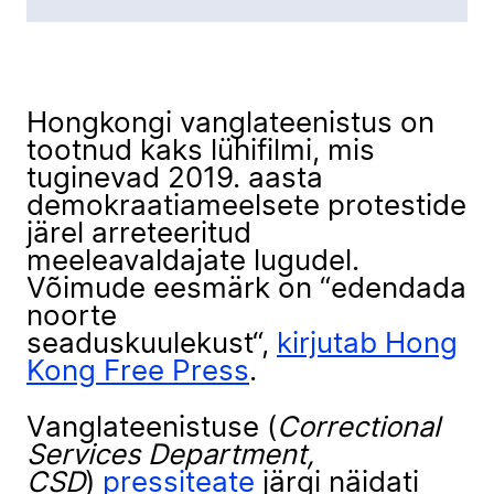
Hongkongi vanglateenistus on
tootnud kaks lühifilmi, mis
tuginevad 2019. aasta
demokraatiameelsete protestide
järel arreteeritud
meeleavaldajate lugudel.
Võimude eesmärk on “edendada
noorte
seaduskuulekust“,
kirjutab Hong
Kong Free Press
.
Vanglateenistuse (
Correctional
Services Department,
CSD
)
pressiteate
järgi näidati