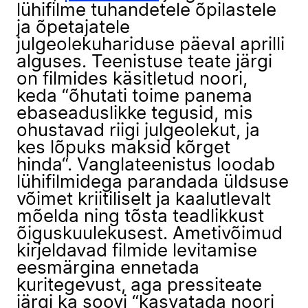
lühifilme tuhandetele õpilastele
ja õpetajatele
julgeolekuhariduse päeval aprilli
alguses. Teenistuse teate järgi
on filmides käsitletud noori,
keda “õhutati toime panema
ebaseaduslikke tegusid, mis
ohustavad riigi julgeolekut, ja
kes lõpuks maksid kõrget
hinda“. Vanglateenistus loodab
lühifilmidega parandada üldsuse
võimet kriitiliselt ja kaalutlevalt
mõelda ning tõsta teadlikkust
õiguskuulekusest. Ametivõimud
kirjeldavad filmide levitamise
eesmärgina ennetada
kuritegevust, aga pressiteate
järgi ka soovi “kasvatada noori