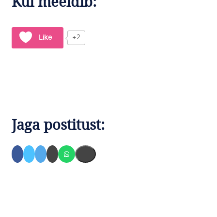
Kui meeldib:
Like
+2
Jaga postitust: