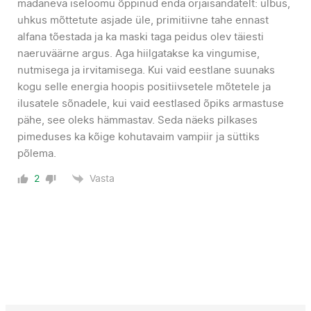
mädaneva iseloomu õppinud enda orjaisandatelt: ülbus,
uhkus mõttetute asjade üle, primitiivne tahe ennast
alfana tõestada ja ka maski taga peidus olev täiesti
naeruväärne argus. Aga hiilgatakse ka vingumise,
nutmisega ja irvitamisega. Kui vaid eestlane suunaks
kogu selle energia hoopis positiivsetele mõtetele ja
ilusatele sõnadele, kui vaid eestlased õpiks armastuse
pähe, see oleks hämmastav. Seda näeks pilkases
pimeduses ka kõige kohutavaim vampiir ja süttiks
põlema.
Vasta
2