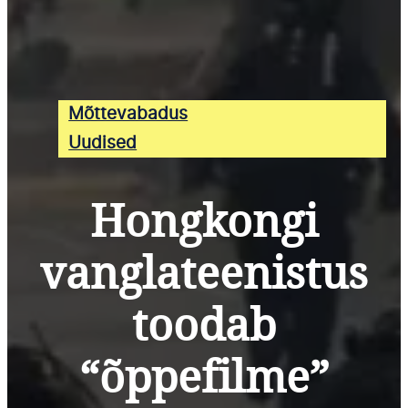
Mõttevabadus
Uudised
Hongkongi
vanglateenistus
toodab
“õppefilme”