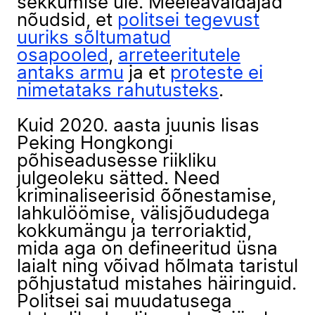
sekkumise üle. Meeleavaldajad
nõudsid, et
politsei tegevust
uuriks sõltumatud
osapooled
,
arreteeritutele
antaks armu
ja et
proteste ei
nimetataks rahutusteks
.
Kuid 2020. aasta juunis lisas
Peking Hongkongi
põhiseadusesse riikliku
julgeoleku sätted. Need
kriminaliseerisid õõnestamise,
lahkulöömise, välisjõududega
kokkumängu ja terroriaktid,
mida aga on defineeritud üsna
laialt ning võivad hõlmata taristul
põhjustatud mistahes häiringuid.
Politsei sai muudatusega