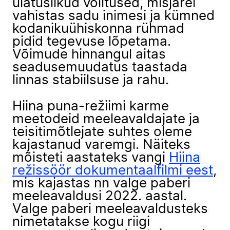
ulatuslikud volitused, misjärel
vahistas sadu inimesi ja kümned
kodanikuühiskonna rühmad
pidid tegevuse lõpetama.
Võimude hinnangul aitas
seadusemuudatus taastada
linnas stabiilsuse ja rahu.
Hiina puna-režiimi karme
meetodeid meeleavaldajate ja
teisitimõtlejate suhtes oleme
kajastanud varemgi. Näiteks
mõisteti aastateks vangi
Hiina
režissöör dokumentaalfilmi eest
,
mis kajastas nn valge paberi
meeleavaldusi 2022. aastal.
Valge paberi meeleavaldusteks
nimetatakse kogu riigi