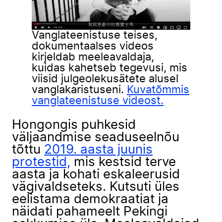
Vanglateenistuse teises,
dokumentaalses videos
kirjeldab meeleavaldaja,
kuidas kahetseb tegevusi, mis
viisid julgeolekusätete alusel
vanglakaristuseni.
Kuvatõmmis
vanglateenistuse videost.
Hongongis puhkesid
väljaandmise seaduseelnõu
tõttu
2019. aasta juunis
protestid,
mis kestsid terve
aasta ja kohati eskaleerusid
vägivaldseteks. Kutsuti üles
eelistama demokraatiat ja
näidati pahameelt Pekingi