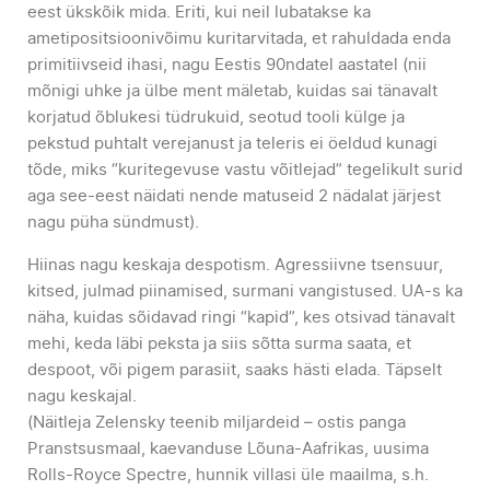
eest ükskõik mida. Eriti, kui neil lubatakse ka
ametipositsioonivõimu kuritarvitada, et rahuldada enda
primitiivseid ihasi, nagu Eestis 90ndatel aastatel (nii
mõnigi uhke ja ülbe ment mäletab, kuidas sai tänavalt
korjatud õblukesi tüdrukuid, seotud tooli külge ja
pekstud puhtalt verejanust ja teleris ei öeldud kunagi
tõde, miks “kuritegevuse vastu võitlejad” tegelikult surid
aga see-eest näidati nende matuseid 2 nädalat järjest
nagu püha sündmust).
Hiinas nagu keskaja despotism. Agressiivne tsensuur,
kitsed, julmad piinamised, surmani vangistused. UA-s ka
näha, kuidas sõidavad ringi “kapid”, kes otsivad tänavalt
mehi, keda läbi peksta ja siis sõtta surma saata, et
despoot, või pigem parasiit, saaks hästi elada. Täpselt
nagu keskajal.
(Näitleja
Zelensky teenib miljardeid – ostis panga
Pranstsusmaal, kaevanduse Lõuna-Aafrikas, uusima
Rolls-Royce Spectre, hunnik villasi üle maailma, s.h.