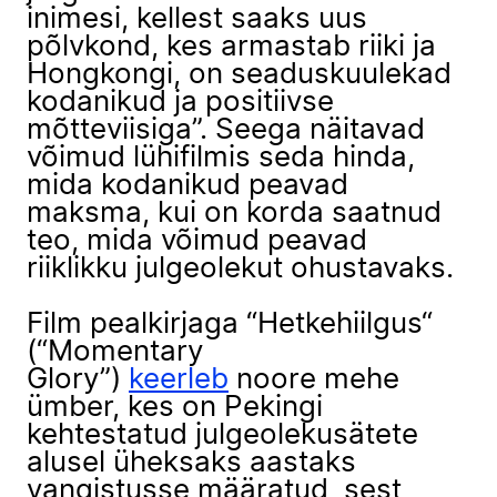
inimesi, kellest saaks uus
põlvkond, kes armastab riiki ja
Hongkongi, on seaduskuulekad
kodanikud ja positiivse
mõtteviisiga”. Seega näitavad
võimud lühifilmis seda hinda,
mida kodanikud peavad
maksma, kui on korda saatnud
teo, mida võimud peavad
riiklikku julgeolekut ohustavaks.
Film pealkirjaga “Hetkehiilgus“
(“Momentary
Glory”)
keerleb
noore mehe
ümber, kes on Pekingi
kehtestatud julgeolekusätete
alusel üheksaks aastaks
vangistusse määratud, sest