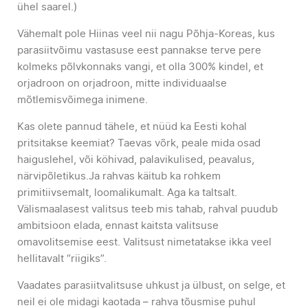
ühel saarel.)
Vähemalt pole Hiinas veel nii nagu Põhja-Koreas, kus
parasiitvõimu vastasuse eest pannakse terve pere
kolmeks põlvkonnaks vangi, et olla 300% kindel, et
orjadroon on orjadroon, mitte individuaalse
mõtlemisvõimega inimene.
Kas olete pannud tähele, et nüüd ka Eesti kohal
pritsitakse keemiat? Taevas võrk, peale mida osad
haiguslehel, või köhivad, palavikulised, peavalus,
närvipõletikus.Ja rahvas käitub ka rohkem
primitiivsemalt, loomalikumalt. Aga ka taltsalt.
Välismaalasest valitsus teeb mis tahab, rahval puudub
ambitsioon elada, ennast kaitsta valitsuse
omavolitsemise eest. Valitsust nimetatakse ikka veel
hellitavalt “riigiks”.
Vaadates parasiitvalitsuse uhkust ja ülbust, on selge, et
neil ei ole midagi kaotada – rahva tõusmise puhul