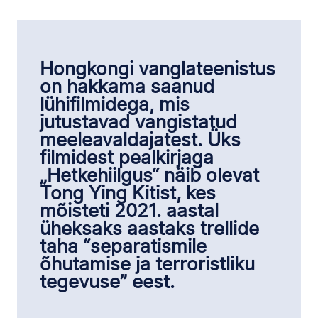
Hongkongi vanglateenistus
on hakkama saanud
lühifilmidega, mis
jutustavad vangistatud
meeleavaldajatest. Üks
filmidest pealkirjaga
„Hetkehiilgus“ näib olevat
Tong Ying Kitist, kes
mõisteti 2021. aastal
üheksaks aastaks trellide
taha “separatismile
õhutamise ja terroristliku
tegevuse” eest.