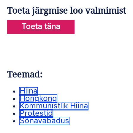
Toeta järgmise loo valmimist
Toeta täna
Teemad:
Hiina
Hongkong
Kommunistlik Hiina
Protestid
Sõnavabadus