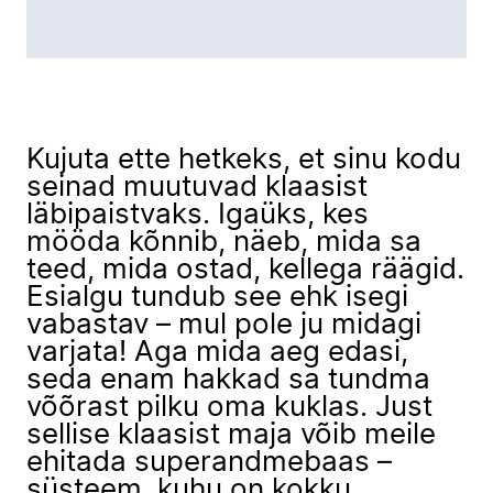
Kujuta ette hetkeks, et sinu kodu
seinad muutuvad klaasist
läbipaistvaks. Igaüks, kes
mööda kõnnib, näeb, mida sa
teed, mida ostad, kellega räägid.
Esialgu tundub see ehk isegi
vabastav – mul pole ju midagi
varjata! Aga mida aeg edasi,
seda enam hakkad sa tundma
võõrast pilku oma kuklas. Just
sellise klaasist maja võib meile
ehitada superandmebaas –
süsteem, kuhu on kokku