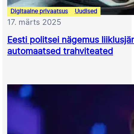
Digitaalne privaatsus
Uudised
17. märts 2025
Eesti politsei nägemus liiklusjär
automaatsed trahviteated