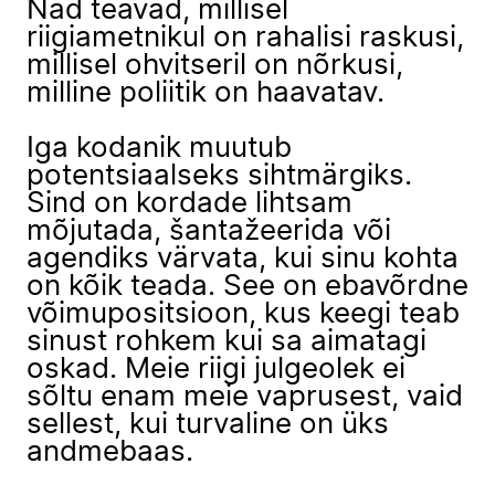
Nad teavad, millisel
riigiametnikul on rahalisi raskusi,
millisel ohvitseril on nõrkusi,
milline poliitik on haavatav.
Iga kodanik muutub
potentsiaalseks sihtmärgiks.
Sind on kordade lihtsam
mõjutada, šantažeerida või
agendiks värvata, kui sinu kohta
on kõik teada. See on ebavõrdne
võimupositsioon, kus keegi teab
sinust rohkem kui sa aimatagi
oskad. Meie riigi julgeolek ei
sõltu enam meie vaprusest, vaid
sellest, kui turvaline on üks
andmebaas.