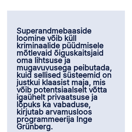
Superandmebaaside
loomine võib küll
kriminaalide püüdmisele
mõtlevaid õiguskaitsjaid
oma lihtsuse ja
mugavuvusega peibutada,
kuid sellised süsteemid on
justkui klaasist maja, mis
võib potentsiaalselt võtta
igaühelt privaatsuse ja
lõpuks ka vabaduse,
kirjutab arvamusloos
programmeerija Inge
Grünberg.