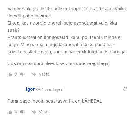
Vananevale stoilisele põliseurooplasele saab seda kõike
ilmselt pähe määrida.
Ei tea, kas noorele energilisele asendusrahvale ikka
saab?
Prantsusmaal on linnaosasid, kuhu politsenik minna ei
julge. Mine sinna mingit kaamerat ülesse panema –
poisike viskab kiviga, vanem habemik tuleb üldse noaga.
Uus rahvas tuleb üle-üldse oma uute reeglitega!
Vasta
0
Igor
1 year tagasi
Parandage meelt, sest taevariik on
LÄHEDAL
Vasta
0