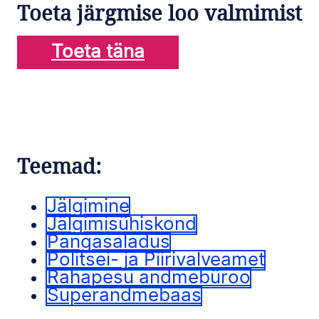
Toeta järgmise loo valmimist
Toeta täna
Teemad:
Jälgimine
Jälgimisühiskond
Pangasaladus
Politsei- ja Piirivalveamet
Rahapesu andmebüroo
Superandmebaas