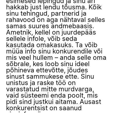
esimesed lepingud ja sinu äri
hakkab just lendu tõusma. Kõik
sinu tehingud, partnerid ja
rahavood on aga nähtaval selles
samas suures andmebaasis.
Ametnik, kellel on juurdepääs
sellele infole, võib seda
kasutada omakasuks. Ta võib
müüa info sinu konkurendile või
mis veel hullem – anda selle oma
sõbrale, kes loob sinu ideel
põhineva ettevõtte, jõudes
sinust sammukese ette. Sinu
unistus ja raske töö on
varastatud mitte murdvarga,
vaid süsteemi enda poolt, mis
pidi sind justkui aitama. Ausast
konkurentsist on saanud