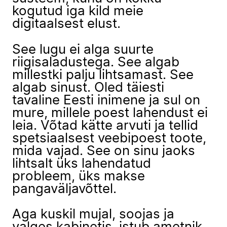
kogutud iga kild meie
digitaalsest elust.
See lugu ei alga suurte
riigisaladustega. See algab
millestki palju lihtsamast. See
algab sinust. Oled täiesti
tavaline Eesti inimene ja sul on
mure, millele poest lahendust ei
leia. Võtad kätte arvuti ja tellid
spetsiaalsest veebipoest toote,
mida vajad. See on sinu jaoks
lihtsalt üks lahendatud
probleem, üks makse
pangaväljavõttel.
Aga kuskil mujal, soojas ja