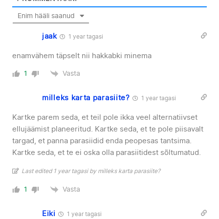
Enim hääli saanud
jaak
1 year tagasi
enamvähem täpselt nii hakkabki minema
Vasta
1
milleks karta parasiite?
1 year tagasi
Kartke parem seda, et teil pole ikka veel alternatiivset
ellujäämist planeeritud. Kartke seda, et te pole piisavalt
targad, et panna parasiidid enda peopesas tantsima.
Kartke seda, et te ei oska olla parasiitidest sõltumatud.
Last edited 1 year tagasi by milleks karta parasiite?
Vasta
1
Eiki
1 year tagasi