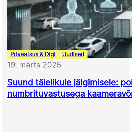
Privaatsus & Digi
Uudised
19. märts 2025
Suund täielikule jälgimisele: po
numbrituvastusega kaameravõ