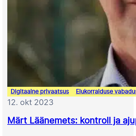
Digitaalne privaatsus
Elukorralduse vabadu
12. okt 2023
Märt Läänemets: kontroll ja a