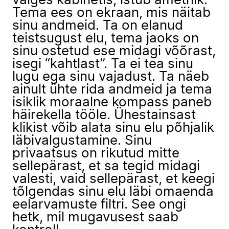
valges kabinetis, istub ametnik.
Tema ees on ekraan, mis näitab
sinu andmeid. Ta on elanud
teistsugust elu, tema jaoks on
sinu ostetud ese midagi võõrast,
isegi “kahtlast”. Ta ei tea sinu
lugu ega sinu vajadust. Ta näeb
ainult ühte rida andmeid ja tema
isiklik moraalne kompass paneb
häirekella tööle. Ühestainsast
klikist võib alata sinu elu põhjalik
läbivalgustamine. Sinu
privaatsus on rikutud mitte
sellepärast, et sa tegid midagi
valesti, vaid sellepärast, et keegi
tõlgendas sinu elu läbi omaenda
eelarvamuste filtri. See ongi
hetk, mil mugavusest saab