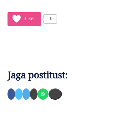
Like
+15
Jaga postitust: