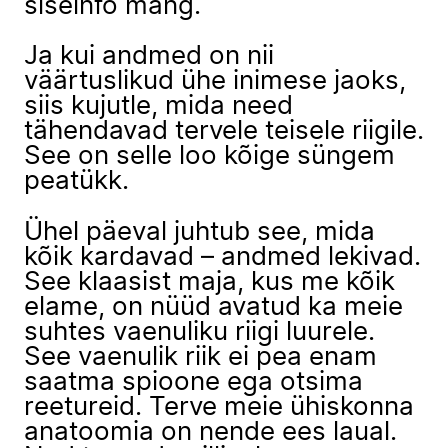
siseinfo mäng.
Ja kui andmed on nii
väärtuslikud ühe inimese jaoks,
siis kujutle, mida need
tähendavad tervele teisele riigile.
See on selle loo kõige süngem
peatükk.
Ühel päeval juhtub see, mida
kõik kardavad – andmed lekivad.
See klaasist maja, kus me kõik
elame, on nüüd avatud ka meie
suhtes vaenuliku riigi luurele.
See vaenulik riik ei pea enam
saatma spioone ega otsima
reetureid. Terve meie ühiskonna
anatoomia on nende ees laual.