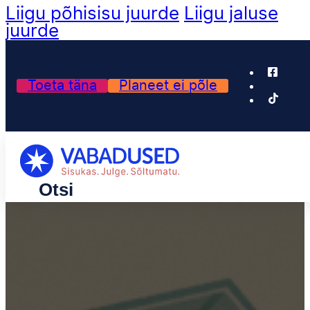
Liigu põhisisu juurde
Liigu jaluse
juurde
Toeta täna
Planeet ei põle