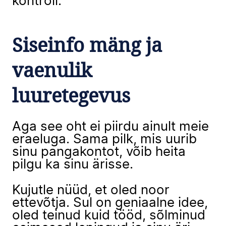
kontroll.
Siseinfo mäng ja
vaenulik
luuretegevus
Aga see oht ei piirdu ainult meie
eraeluga. Sama pilk, mis uurib
sinu pangakontot, võib heita
pilgu ka sinu ärisse.
Kujutle nüüd, et oled noor
ettevõtja. Sul on geniaalne idee,
oled teinud kuid tööd, sõlminud