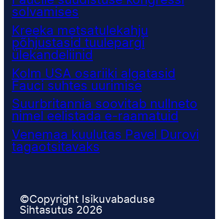
Faucile süüdistuse kongressi
solvamises
Kreeka metsatulekahju
põhjustasid tuulepargi
ülekandeliinid
Kolm USA osariiki algatasid
Fauci suhtes uurimise
Suurbritannia soovitab nullneto
nimel eelistada e-raamatuid
Venemaa kuulutas Pavel Durovi
tagaotsitavaks
©Copyright Isikuvabaduse
Sihtasutus 2026