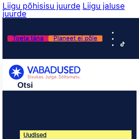
Liigu põhisisu juurde
Liigu jaluse
juurde
Toeta täna
Planeet ei põle
Uudised