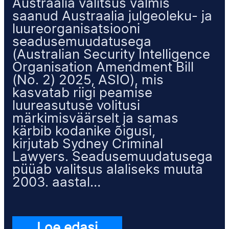
Austraalia valitsus valmis
saanud Austraalia julgeoleku- ja
luureorganisatsiooni
seadusemuudatusega
(Australian Security Intelligence
Organisation Amendment Bill
(No. 2) 2025, ASIO), mis
kasvatab riigi peamise
luureasutuse volitusi
märkimisväärselt ja samas
kärbib kodanike õigusi,
kirjutab Sydney Criminal
Lawyers. Seadusemuudatusega
püüab valitsus alaliseks muuta
2003. aastal…
Loe edasi