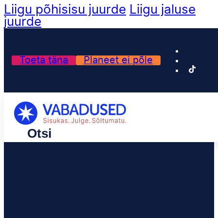
Liigu põhisisu juurde
Liigu jaluse
juurde
Toeta täna
Planeet ei põle