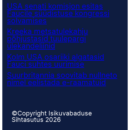
USA senati komisjon esitas
Faucile süüdistuse kongressi
solvamises
Kreeka metsatulekahju
põhjustasid tuulepargi
ülekandeliinid
Kolm USA osariiki algatasid
Fauci suhtes uurimise
Suurbritannia soovitab nullneto
nimel eelistada e-raamatuid
©Copyright Isikuvabaduse
Sihtasutus 2026