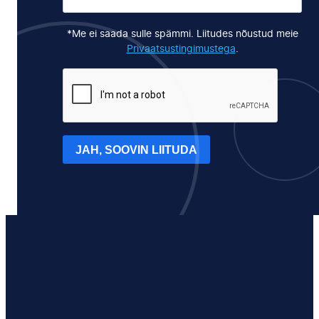
*Me ei saada sulle spämmi. Liitudes nõustud meie
Privaatsustingimustega
.
JAH, SOOVIN LIITUDA