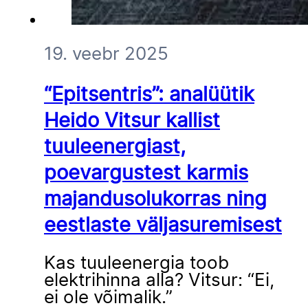
19. veebr 2025
“Epitsentris”: analüütik
Heido Vitsur kallist
tuuleenergiast,
poevargustest karmis
majandusolukorras ning
eestlaste väljasuremisest
Kas tuuleenergia toob
elektrihinna alla? Vitsur: “Ei,
ei ole võimalik.”