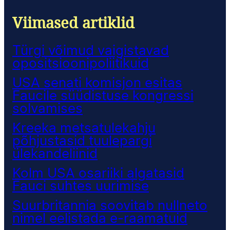
Viimased artiklid
Türgi võimud vaigistavad
opositsioonipoliitikuid
USA senati komisjon esitas
Faucile süüdistuse kongressi
solvamises
Kreeka metsatulekahju
põhjustasid tuulepargi
ülekandeliinid
Kolm USA osariiki algatasid
Fauci suhtes uurimise
Suurbritannia soovitab nullneto
nimel eelistada e-raamatuid