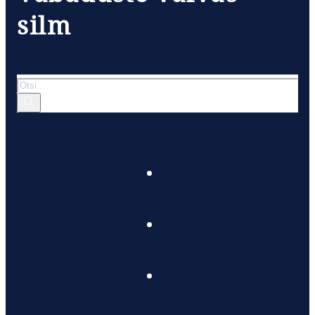
silm
Otsi