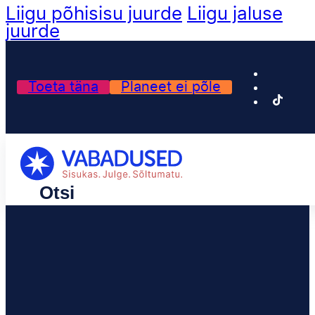
Liigu põhisisu juurde
Liigu jaluse
juurde
Toeta täna
Planeet ei põle