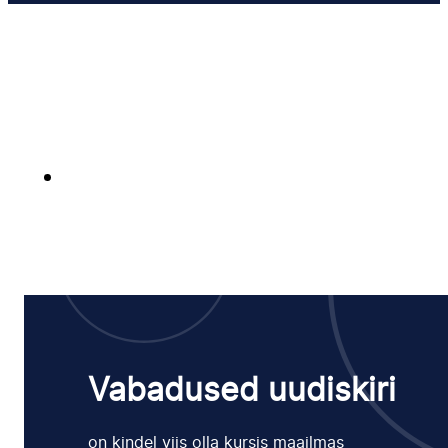
Vabadused uudiskiri
on kindel viis olla kursis maailmas