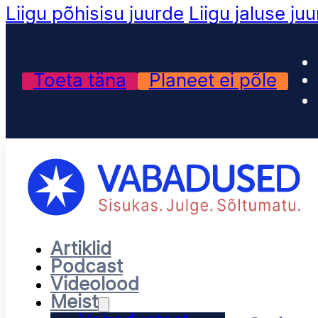
Liigu põhisisu juurde
Liigu jaluse ju
Toeta täna
Planeet ei põle
Artiklid
Podcast
Videolood
Meist