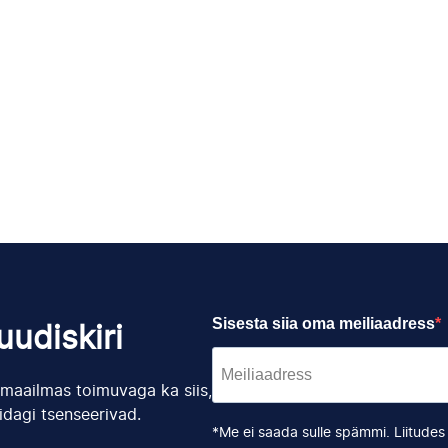
Sisesta siia oma meiliaadress
udiskiri
s maailmas toimuvaga ka siis,
idagi tsenseerivad.
*Me ei saada sulle spämmi. Liitude