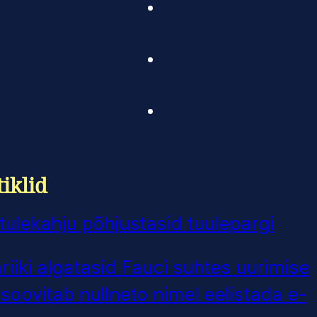
iklid
ulekahju põhjustasid tuulepargi
iiki algatasid Fauci suhtes uurimise
soovitab nullneto nimel eelistada e-