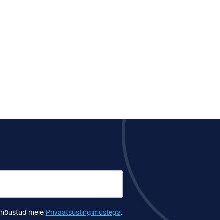
s nõustud meie
Privaatsustingimustega
.