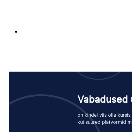
Vabadused u
on kindel viis olla kursi
kui suured platvormid m