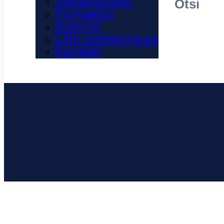
Vabadustest
Portaalist
Autorid
Liitu uudiskirjaga
Kontakt