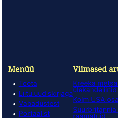
Menüü
Viimased art
Kreeka metsat
Toeta
ülekandeliinid
Liitu uudiskirjaga
Kolm USA osar
Vabadustest
Suurbritannia 
Portaalist
raamatuid