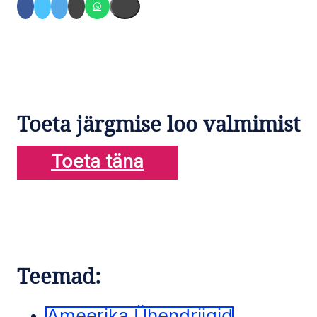
Toeta järgmise loo valmimist
Toeta täna
Teemad:
Ameerika Ühendriigid