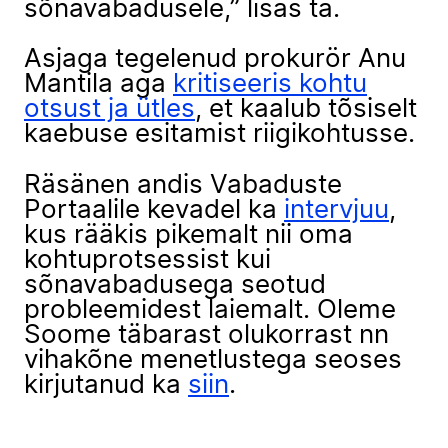
sõnavabadusele,” lisas ta.
Asjaga tegelenud prokurör Anu
Mantila aga
kritiseeris kohtu
otsust ja ütles
, et kaalub tõsiselt
kaebuse esitamist riigikohtusse.
Räsänen andis Vabaduste
Portaalile kevadel ka
intervjuu
,
kus rääkis pikemalt nii oma
kohtuprotsessist kui
sõnavabadusega seotud
probleemidest laiemalt. Oleme
Soome täbarast olukorrast nn
vihakõne menetlustega seoses
kirjutanud ka
siin
.