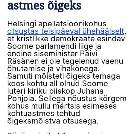
astmes õigeks
Helsingi apellatsioonikohus
otsustas teisipäeval ühehäälselt
,
et kristlikke demokraate esindav
Soome parlamendi liige ja
endine siseminister Päivi
Räsänen ei ole tegelenud vaenu
õhutamise ja vihakõnega.
Samuti mõisteti õigeks temaga
koos kohtu all olnud Soome
luteri kiriku piiskop Juhana
Pohjola. Sellega nõustus kõrgem
kohus mullu märtsis esimeses
kohtuastmes tehtud
õigeksmõistva otsusega.