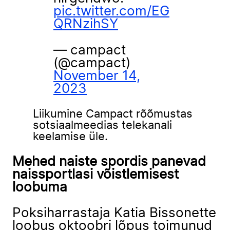
pic.twitter.com/EG
QRNzihSY
— campact
(@campact)
November 14,
2023
Liikumine Campact rõõmustas
sotsiaalmeedias telekanali
keelamise üle.
Mehed naiste spordis panevad
naissportlasi võistlemisest
loobuma
Poksiharrastaja Katia Bissonette
loobus oktoobri lõpus toimunud