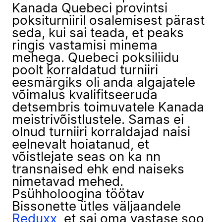
Kanada Quebeci provintsi
poksiturniiril osalemisest pärast
seda, kui sai teada, et peaks
ringis vastamisi minema
mehega. Quebeci poksiliidu
poolt korraldatud turniiri
eesmärgiks oli anda algajatele
võimalus kvalifitseeruda
detsembris toimuvatele Kanada
meistrivõistlustele. Samas ei
olnud turniiri korraldajad naisi
eelnevalt hoiatanud, et
võistlejate seas on ka nn
transnaised ehk end naiseks
nimetavad mehed.
Psühholoogina töötav
Bissonette ütles väljaandele
Reduxx
, et sai oma vastase soo