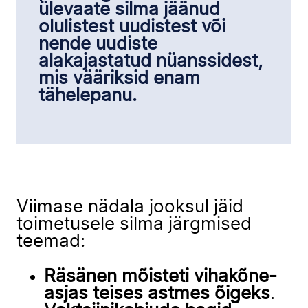
ülevaate silma jäänud
olulistest uudistest või
nende uudiste
alakajastatud nüanssidest,
mis vääriksid enam
tähelepanu.
Viimase nädala jooksul jäid
toimetusele silma järgmised
teemad:
Räsänen mõisteti vihakõne-
asjas teises astmes õigeks
.