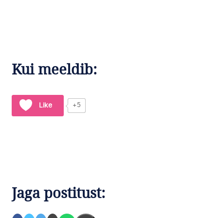
Kui meeldib:
Like
+5
Jaga postitust: