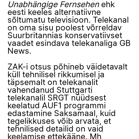
Unabhängige Fernsehen
ehk
eesti keeles alternatiivne
sõltumatu televisioon. Telekanal
on oma sisu poolest võrreldav
Suurbritannias konservatiivset
vaadet esindava telekanaliga GB
News.
ZAK-i otsus põhineb väidetavalt
küll tehnilisel rikkumisel ja
täpsemalt on telekanalit
vahendanud Stuttgarti
telekanalil SRGT nüüdsest
keelatud AUF1 programmi
edastamine Saksamaal, kuid
tegelikkuses võib arvata, et
tehnilised detailid on vaid
keelamise ettekääne. Mh