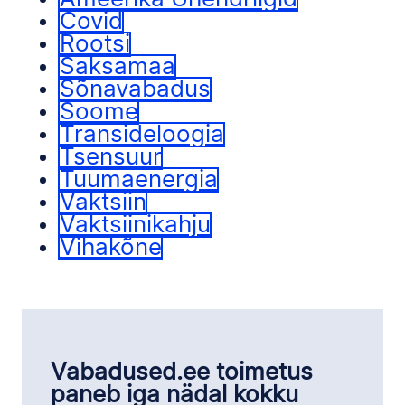
Covid
Rootsi
Saksamaa
Sõnavabadus
Soome
Transideloogia
Tsensuur
Tuumaenergia
Vaktsiin
Vaktsiinikahju
Vihakõne
Vabadused.ee toimetus
paneb iga nädal kokku