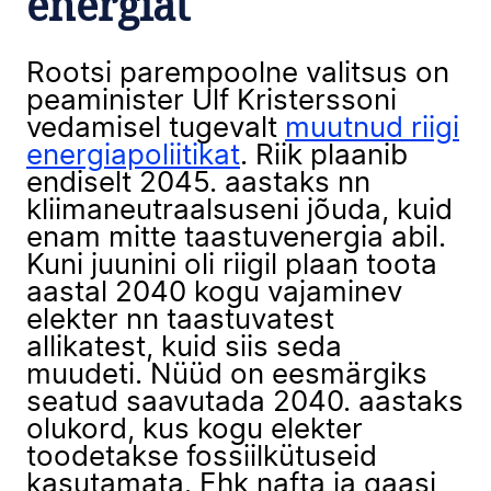
energiat
Rootsi parempoolne valitsus on
peaminister Ulf Kristerssoni
vedamisel tugevalt
muutnud riigi
energiapoliitikat
. Riik plaanib
endiselt 2045. aastaks nn
kliimaneutraalsuseni jõuda, kuid
enam mitte taastuvenergia abil.
Kuni juunini oli riigil plaan toota
aastal 2040 kogu vajaminev
elekter nn taastuvatest
allikatest, kuid siis seda
muudeti. Nüüd on eesmärgiks
seatud saavutada 2040. aastaks
olukord, kus kogu elekter
toodetakse fossiilkütuseid
kasutamata. Ehk nafta ja gaasi