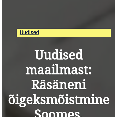
Uudised
Uudised
maailmast:
Räsäneni
õigeksmõistmine
Soomes,