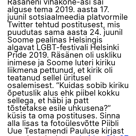
Räsäneni vihakõne-asi sai
alguse tema 2019. aasta 17.
juunil sotsiaalmeedia platvormile
Twitter tehtud postitusest, mis
puudutas sama aasta 24. juunil
Soome pealinas Helsingis
algavat LGBT-festivali Helsinki
Pride 2019. Räsänen oli uskliku
inimese ja Soome luteri kiriku
liikmena pettunud, et kirik oli
teatanud sellel üritusel
osalemisest. “Kuidas sobib kiriku
õpetuslik alus ehk piibel kokku
sellega, et häbi ja patt
tõstetakse esile uhkusena?”
küsis ta oma postituses. Sinna
alla lisas ta fotoülesvõtte Piibli
Uue Testamendi Pauluse kirjast