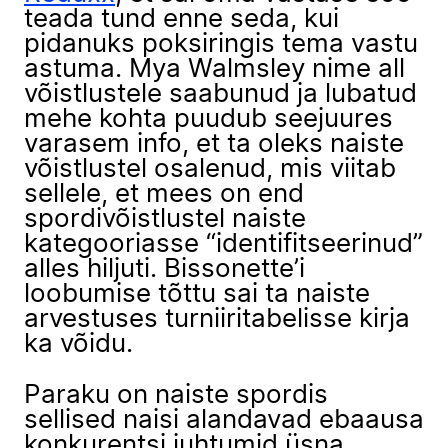
teada tund enne seda, kui
pidanuks poksiringis tema vastu
astuma. Mya Walmsley nime all
võistlustele saabunud ja lubatud
mehe kohta puudub seejuures
varasem info, et ta oleks naiste
võistlustel osalenud, mis viitab
sellele, et mees on end
spordivõistlustel naiste
kategooriasse “identifitseerinud”
alles hiljuti. Bissonette’i
loobumise tõttu sai ta naiste
arvestuses turniiritabelisse kirja
ka võidu.
Paraku on naiste spordis
sellised naisi alandavad ebaausa
konkurentsi juhtumid üsna