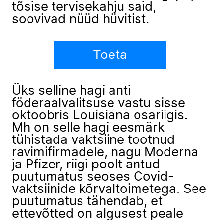
tõsise tervisekahju said,
soovivad nüüd hüvitist.
Toeta
Üks selline hagi anti
föderaalvalitsuse vastu sisse
oktoobris Louisiana osariigis.
Mh on selle hagi eesmärk
tühistada vaktsiine tootnud
ravimifirmadele, nagu Moderna
ja Pfizer, riigi poolt antud
puutumatus seoses Covid-
vaktsiinide kõrvaltoimetega. See
puutumatus tähendab, et
ettevõtted on algusest peale