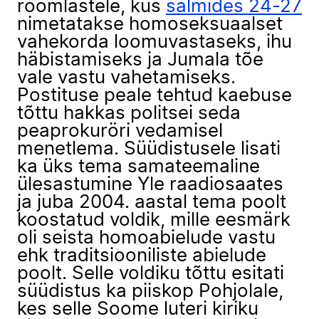
roomlastele, kus
salmides 24-27
nimetatakse homoseksuaalset
vahekorda loomuvastaseks, ihu
häbistamiseks ja Jumala tõe
vale vastu vahetamiseks.
Postituse peale tehtud kaebuse
tõttu hakkas politsei seda
peaprokuröri vedamisel
menetlema. Süüdistusele lisati
ka üks tema samateemaline
ülesastumine Yle raadiosaates
ja juba 2004. aastal tema poolt
koostatud voldik, mille eesmärk
oli seista homoabielude vastu
ehk traditsiooniliste abielude
poolt. Selle voldiku tõttu esitati
süüdistus ka piiskop Pohjolale,
kes selle Soome luteri kiriku