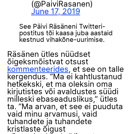
(@PaiviRasanen)
June 17, 2019
See Päivi Räsäneni Twitteri-
postitus tõi kaasa juba aastaid
kestnud vihakõne-uurimise.
Räsänen ütles nüüdset
õigeksmõistvat otsust
kommenteerides
, et see on talle
kergendus. “Ma ei kahtlustanud
hetkekski, et ma oleksin oma
kirjutistes või avaldustes süüdi
milleski ebaseaduslikus,” ütles
ta. “Ma arvan, et see ei puuduta
vaid minu arvamusi, vaid
tuhandete ja tuhandete
kristlaste õigust