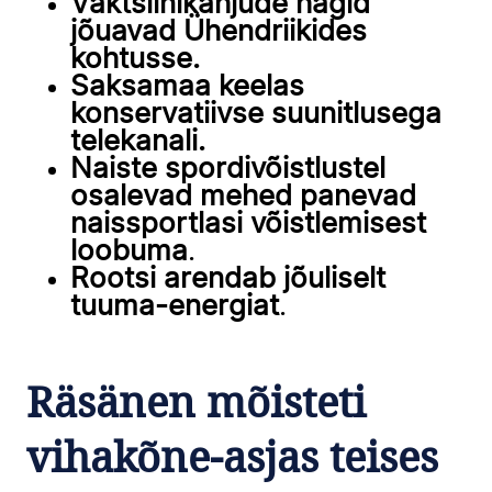
Vaktsiinikahjude hagid
jõuavad Ühendriikides
kohtusse.
Saksamaa keelas
konservatiivse suunitlusega
telekanali.
Naiste spordivõistlustel
osalevad mehed panevad
naissportlasi võistlemisest
loobuma
.
Rootsi arendab jõuliselt
tuuma-energiat
.
Räsänen mõisteti
vihakõne-asjas teises