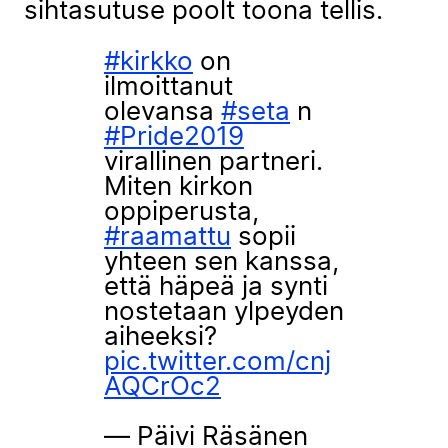
sihtasutuse poolt toona tellis.
#kirkko
on
ilmoittanut
olevansa
#seta
n
#Pride2019
virallinen partneri.
Miten kirkon
oppiperusta,
#raamattu
sopii
yhteen sen kanssa,
että häpeä ja synti
nostetaan ylpeyden
aiheeksi?
pic.twitter.com/cnj
AQCrOc2
— Päivi Räsänen