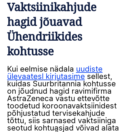
Vaktsiinikahjude
hagid jõuavad
Ühendriikides
kohtusse
Kui eelmise nädala
uudiste
ülevaatesl kirjutasime
sellest,
kuidas Suurbritannia kohtusse
on jõudnud hagid ravimifirma
AstraZeneca vastu ettevõtte
toodetud koroonavaktsiinidest
põhjustatud tervisekahjude
tõttu, siis sarnased vaktsiiniga
seotud kohtuasjad võivad alata