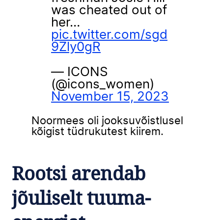
was cheated out of
her…
pic.twitter.com/sgd
9Zly0gR
— ICONS
(@icons_women)
November 15, 2023
Noormees oli jooksuvõistlusel
kõigist tüdrukutest kiirem.
Rootsi arendab
jõuliselt tuuma-