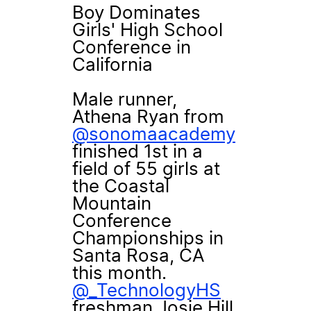
Boy Dominates
Girls' High School
Conference in
California
Male runner,
Athena Ryan from
@sonomaacademy
finished 1st in a
field of 55 girls at
the Coastal
Mountain
Conference
Championships in
Santa Rosa, CA
this month.
@_TechnologyHS
freshman Josie Hill