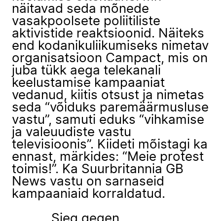
näitavad seda mõnede
vasakpoolsete poliitiliste
aktivistide reaktsioonid. Näiteks
end kodanikuliikumiseks nimetav
organisatsioon Campact, mis on
juba tükk aega telekanali
keelustamise kampaaniat
vedanud, kiitis otsust ja nimetas
seda “võiduks paremäärmusluse
vastu”, samuti eduks “vihkamise
ja valeuudiste vastu
televisioonis”. Kiideti mõistagi ka
ennast, märkides: “Meie protest
toimis!”. Ka Suurbritannia GB
News vastu on sarnaseid
kampaaniaid korraldatud.
Sieg gegen