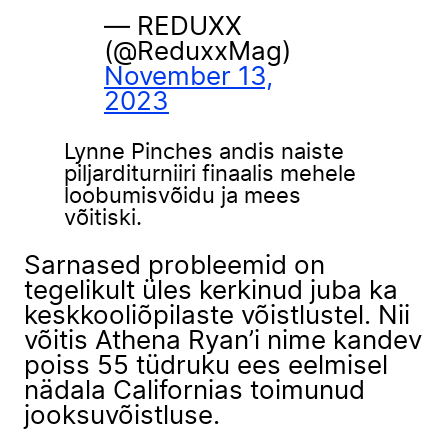
— REDUXX
(@ReduxxMag)
November 13,
2023
Lynne Pinches andis naiste
piljarditurniiri finaalis mehele
loobumisvõidu ja mees
võitiski.
Sarnased probleemid on
tegelikult üles kerkinud juba ka
keskkooliõpilaste võistlustel. Nii
võitis Athena Ryan’i nime kandev
poiss 55 tüdruku ees eelmisel
nädala Californias toimunud
jooksuvõistluse.