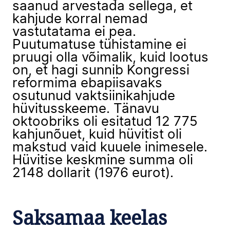
saanud arvestada sellega, et
kahjude korral nemad
vastutatama ei pea.
Puutumatuse tühistamine ei
pruugi olla võimalik, kuid lootus
on, et hagi sunnib Kongressi
reformima ebapiisavaks
osutunud vaktsiinikahjude
hüvitusskeeme. Tänavu
oktoobriks oli esitatud 12 775
kahjunõuet, kuid hüvitist oli
makstud vaid kuuele inimesele.
Hüvitise keskmine summa oli
2148 dollarit (1976 eurot).
Saksamaa keelas