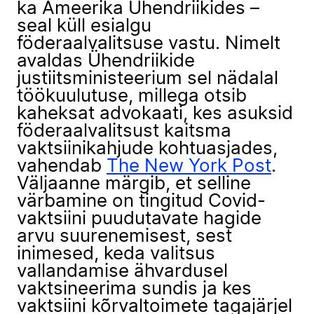
ka Ameerika Ühendriikides –
seal küll esialgu
föderaalvalitsuse vastu. Nimelt
avaldas Ühendriikide
justiitsministeerium sel nädalal
töökuulutuse, millega otsib
kaheksat advokaati, kes asuksid
föderaalvalitsust kaitsma
vaktsiinikahjude kohtuasjades,
vahendab
The New York Post
.
Väljaanne märgib, et selline
värbamine on tingitud Covid-
vaktsiini puudutavate hagide
arvu suurenemisest, sest
inimesed, keda valitsus
vallandamise ähvardusel
vaktsineerima sundis ja kes
vaktsiini kõrvaltoimete tagajärjel