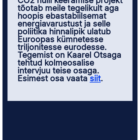
CO2 nulli keeramise projekt
tõotab meile tegelikult aga
hoopis ebastabiilsemat
energiavarustust ja selle
poliitika hinnalipik ulatub
Euroopas kümnetesse
triljonitesse eurodesse.
Tegemist on Kaarel Otsaga
tehtud kolmeosalise
intervjuu teise osaga.
Esimest osa vaata
siit
.