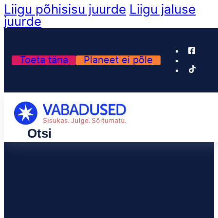
Liigu põhisisu juurde
Liigu jaluse
juurde
Toeta täna
Planeet ei põle