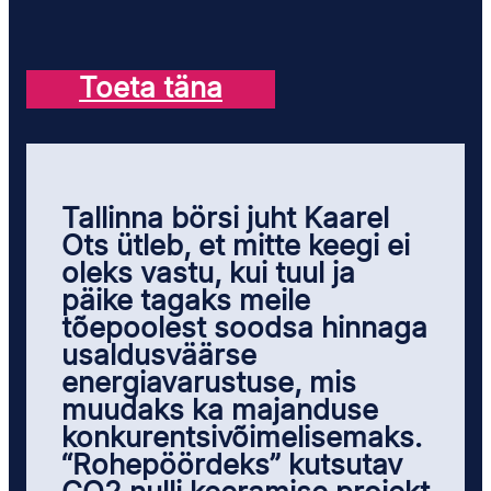
Toeta täna
Tallinna börsi juht Kaarel
Ots ütleb, et mitte keegi ei
oleks vastu, kui tuul ja
päike tagaks meile
tõepoolest soodsa hinnaga
usaldusväärse
energiavarustuse, mis
muudaks ka majanduse
konkurentsivõimelisemaks.
“Rohepöördeks” kutsutav