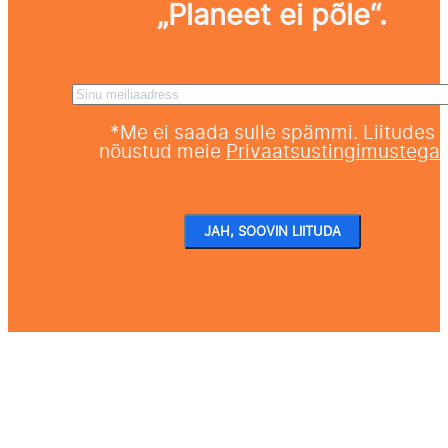
„Planeet ei põle“.
Sinu meiliaadress
*Me ei saada sulle spämmi. Liitudes
nõustud meie
Privaatsustingimustega
.
JAH, SOOVIN LIITUDA