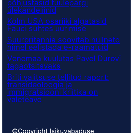
põhjustasid tuulepargi
ülekandeliinid
Kolm USA osariiki algatasid
Fauci suhtes uurimise
Suurbritannia soovitab nullneto
nimel eelistada e-raamatuid
Venemaa kuulutas Pavel Durovi
tagaotsitavaks
Briti valitsuse tellitud raport:
transideoloogia ja
immigratsiooni kriitika on
valeteave
©Copyright Isikuvabaduse