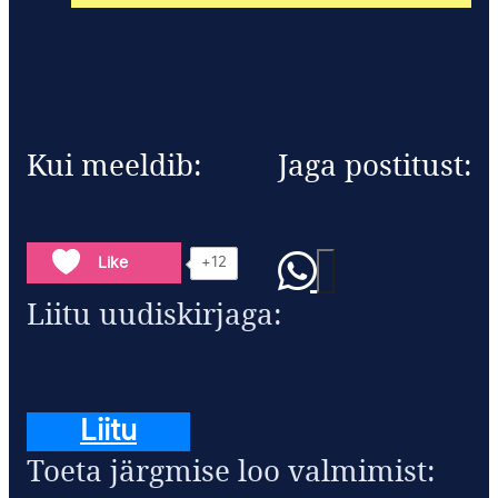
Kui meeldib:
Jaga postitust:
Like
+12
Liitu uudiskirjaga:
Liitu
Toeta järgmise loo valmimist: