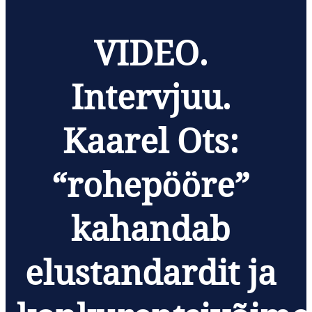
VIDEO.
Intervjuu.
Kaarel Ots:
“rohepööre”
kahandab
elustandardit ja