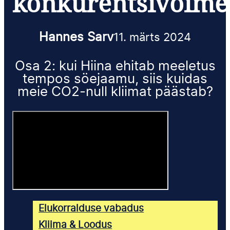
konkurentsivõime
Hannes Sarv
11. märts 2024
Osa 2: kui Hiina ehitab meeletus
tempos söejaamu, siis kuidas
meie CO2-null kliimat päästab?
Elukorralduse vabadus
Kliima & Loodus