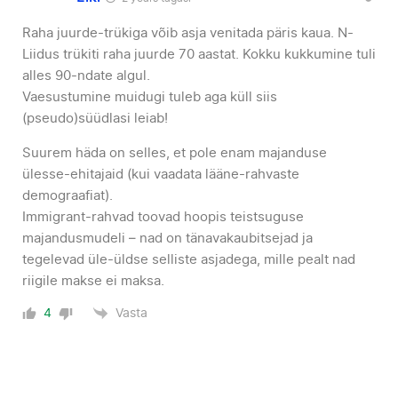
Raha juurde-trükiga võib asja venitada päris kaua. N-
Liidus trükiti raha juurde 70 aastat. Kokku kukkumine tuli
alles 90-ndate algul.
Vaesustumine muidugi tuleb aga küll siis
(pseudo)süüdlasi leiab!
Suurem häda on selles, et pole enam majanduse
ülesse-ehitajaid (kui vaadata lääne-rahvaste
demograafiat).
Immigrant-rahvad toovad hoopis teistsuguse
majandusmudeli – nad on tänavakaubitsejad ja
tegelevad üle-üldse selliste asjadega, mille pealt nad
riigile makse ei maksa.
Vasta
4