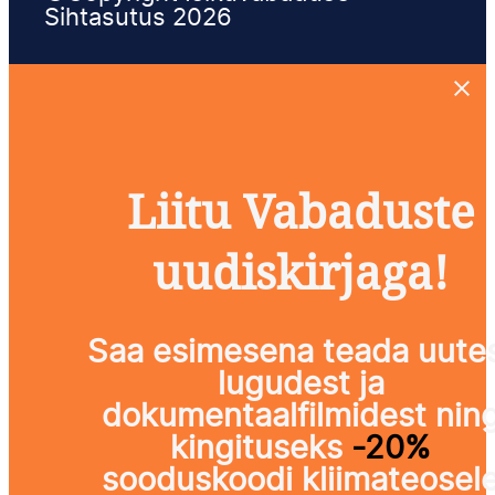
Sihtasutus 2026
Liitu Vabaduste
uudiskirjaga!
Saa esimesena teada uute
lugudest ja
dokumentaalfilmidest nin
kingituseks
-20%
sooduskoodi kliimateosel