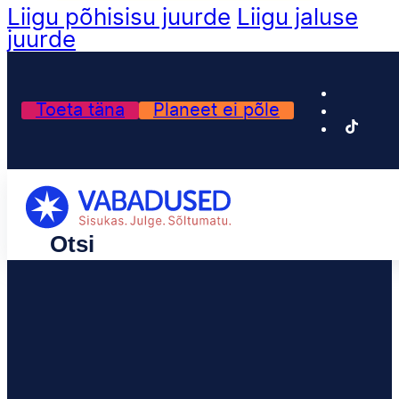
Liigu põhisisu juurde
Liigu jaluse
juurde
Toeta täna
Planeet ei põle