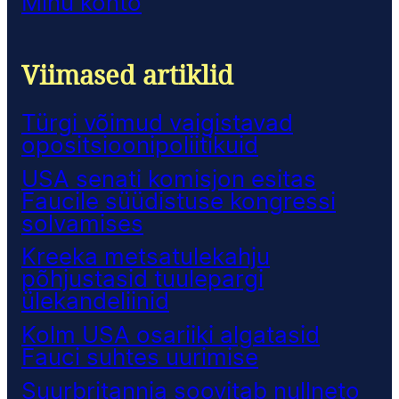
Minu konto
Viimased artiklid
Türgi võimud vaigistavad
opositsioonipoliitikuid
USA senati komisjon esitas
Faucile süüdistuse kongressi
solvamises
Kreeka metsatulekahju
põhjustasid tuulepargi
ülekandeliinid
Kolm USA osariiki algatasid
Fauci suhtes uurimise
Suurbritannia soovitab nullneto