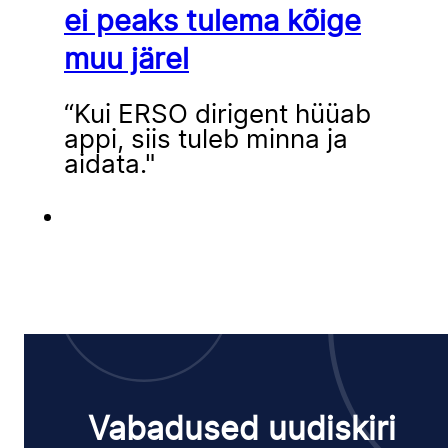
ei peaks tulema kõige
muu järel
“Kui ERSO dirigent hüüab
appi, siis tuleb minna ja
aidata."
Vabadused uudiskiri