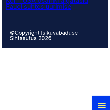
Kolm USA osariiki algatasid
Fauci suhtes uurimise
©Copyright Isikuvabaduse
Sihtasutus 2026