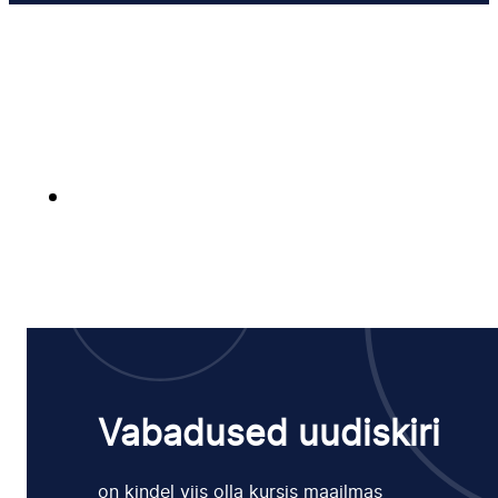
Vabadused uudiskiri
on kindel viis olla kursis maailmas