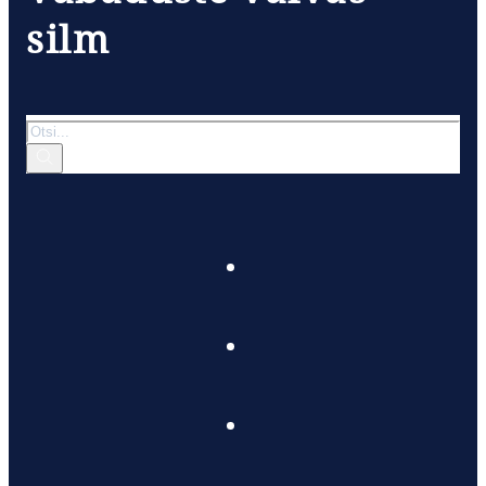
silm
Otsi