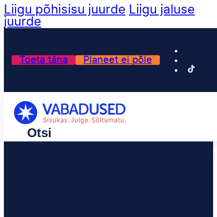
Liigu põhisisu juurde
Liigu jaluse
juurde
Toeta täna
Planeet ei põle