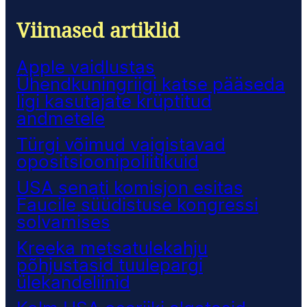
Viimased artiklid
Apple vaidlustas
Ühendkuningriigi katse pääseda
ligi kasutajate krüptitud
andmetele
Türgi võimud vaigistavad
opositsioonipoliitikuid
USA senati komisjon esitas
Faucile süüdistuse kongressi
solvamises
Kreeka metsatulekahju
põhjustasid tuulepargi
ülekandeliinid