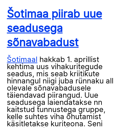
Šotimaa piirab uue
seadusega
sõnavabadust
Šotimaal
hakkab 1. aprillist
kehtima uus vihakuritegude
seadus, mis seab kriitikute
hinnangul niigi juba rünnaku all
olevale sõnavabadusele
täiendavad piirangud. Uue
seadusega laiendatakse nn
kaitstud tunnustega gruppe,
kelle suhtes viha õhutamist
käsitletakse kuriteona. Seni