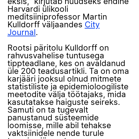
eksis,” kirjutab nüüdseks endine
Harvardi ülikooli
meditsiiniprofessor Martin
Kulldorff väljaandes
City
Journal
.
Rootsi päritolu Kulldorff on
rahvusvahelise tuntusega
tippteadlane, kes on avaldanud
üle 200 teadusartikli. Ta on oma
karjääri jooksul olnud mitmete
statistiliste ja epidemioloogiliste
meetodite välja töötajaks, mida
kasutatakse haiguste seireks.
Samuti on ta tugevalt
panustanud süsteemide
loomisse, mille abil tehakse
vaktsiinidele nende turule