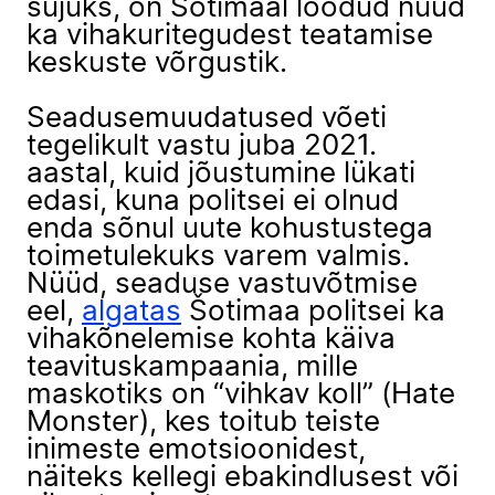
sujuks, on Šotimaal loodud nüüd
ka vihakuritegudest teatamise
keskuste võrgustik.
Seadusemuudatused võeti
tegelikult vastu juba 2021.
aastal, kuid jõustumine lükati
edasi, kuna politsei ei olnud
enda sõnul uute kohustustega
toimetulekuks varem valmis.
Nüüd, seaduse vastuvõtmise
eel,
algatas
Šotimaa politsei ka
vihakõnelemise kohta käiva
teavituskampaania, mille
maskotiks on “vihkav koll” (Hate
Monster), kes toitub teiste
inimeste emotsioonidest,
näiteks kellegi ebakindlusest või