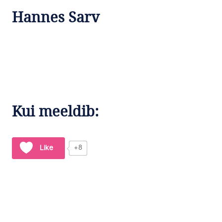
Hannes Sarv
Kui meeldib:
Like
+8