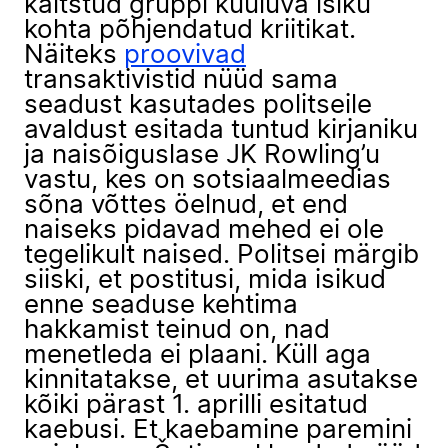
kaitstud gruppi kuuluva isiku
kohta põhjendatud kriitikat.
Näiteks
proovivad
transaktivistid nüüd sama
seadust kasutades politseile
avaldust esitada tuntud kirjaniku
ja naisõiguslase JK Rowling’u
vastu, kes on sotsiaalmeedias
sõna võttes öelnud, et end
naiseks pidavad mehed ei ole
tegelikult naised. Politsei märgib
siiski, et postitusi, mida isikud
enne seaduse kehtima
hakkamist teinud on, nad
menetleda ei plaani. Küll aga
kinnitatakse, et uurima asutakse
kõiki pärast 1. aprilli esitatud
kaebusi. Et kaebamine paremini