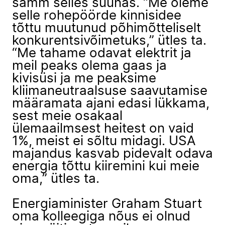
samm selles suunas. “Me oleme
selle rohepöörde kinnisidee
tõttu muutunud põhimõtteliselt
konkurentsivõimetuks,” ütles ta.
“Me tahame odavat elektrit ja
meil peaks olema gaas ja
kivisüsi ja me peaksime
kliimaneutraalsuse saavutamise
määramata ajani edasi lükkama,
sest meie osakaal
ülemaailmsest heitest on vaid
1%, meist ei sõltu midagi. USA
majandus kasvab pidevalt odava
energia tõttu kiiremini kui meie
oma,” ütles ta.
Energiaminister Graham Stuart
oma kolleegiga nõus ei olnud