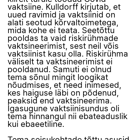
vaktsiine. Kulldorff kirjutab, et
uued ravimid ja vaktsiinid on
alati seotud kõrvaltoimetega,
mida kohe ei teata. Seetõttu
pooldas ta vaid riskirühmade
vaktsineerimist, sest neil võis
vaktsiinist kasu olla. Riskirühma
väliselt ta vaktsineerimist ei
pooldanud. Samuti ei olnud
tema sõnul mingit loogikat
nõudmises, et need inimesed,
kes haiguse läbi on põdenud,
peaksid end vaktsineerima.
Igasugune vaktsiinisundus oli
tema hinnangul nii ebateaduslik
kui ebaeetiline.