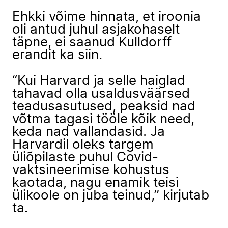
Ehkki võime hinnata, et iroonia
oli antud juhul asjakohaselt
täpne, ei saanud Kulldorff
erandit ka siin.
“Kui Harvard ja selle haiglad
tahavad olla usaldusväärsed
teadusasutused, peaksid nad
võtma tagasi tööle kõik need,
keda nad vallandasid. Ja
Harvardil oleks targem
üliõpilaste puhul Covid-
vaktsineerimise kohustus
kaotada, nagu enamik teisi
ülikoole on juba teinud,” kirjutab
ta.