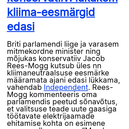
kliima-eesmärgid
edasi
Briti parlamendi liige ja varasem
mitmekordne minister ning
mõjukas konservatiiv Jacob
Rees-Mogg kutsub üles nn
kliimaneutraalsuse eesmärke
määramata ajani edasi lükkama,
vahendab
Independent
. Rees-
Mogg kommenteeris oma
parlamendis peetud sõnavõtus,
et valitsuse teade uute gaasiga
töötavate elektrijaamade
ehitamise kohta on esimene