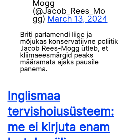
Mogg
(@Jacob_Rees_Mo
gg)
March 13, 2024
Briti parlamendi liige ja
mõjukas konservatiivne poliitik
Jacob Rees-Mogg ütleb, et
kliimaeesmärgid peaks
määramata ajaks pausile
panema.
Inglismaa
tervishoiusüsteem:
me ei kirjuta enam