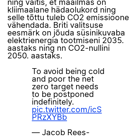
ning väitis, et maailmas on
kliimaalane hädaolukord ning
selle tõttu tuleb CO2 emissioone
vähendada. Briti valitsuse
eesmärk on jõuda süsinikuvaba
elektrienergia tootmiseni 2035.
aastaks ning nn CO2-nullini
2050. aastaks.
To avoid being cold
and poor the net
zero target needs
to be postponed
indefinitely.
pic.twitter.com/icS
PRzXYBb
— Jacob Rees-