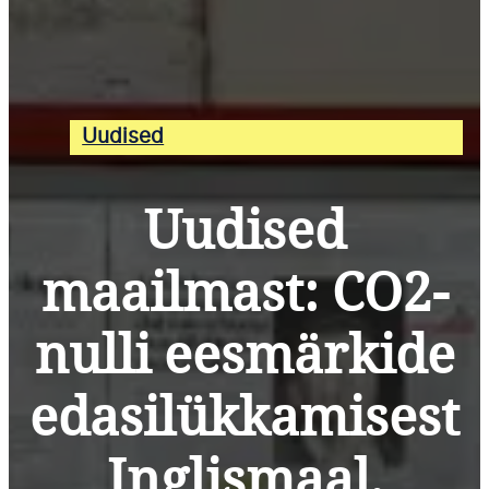
Uudised
Uudised
maailmast: CO2-
nulli eesmärkide
edasilükkamisest
Inglismaal,