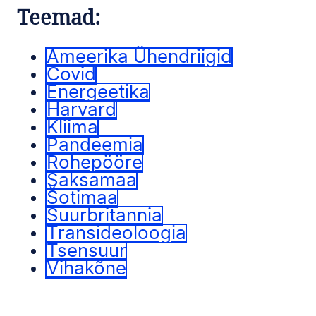
Teemad:
Ameerika Ühendriigid
Covid
Energeetika
Harvard
Kliima
Pandeemia
Rohepööre
Saksamaa
Šotimaa
Suurbritannia
Transideoloogia
Tsensuur
Vihakõne