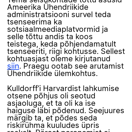
Tema seisukohtade tõttu asusid
Ameerika Ühendriikide
administratsiooni survel teda
tsenseerima ka
sotsiaalmeediaplatvormid ja
selle tõttu andis ta koos
teistega, keda põhjendamatult
tsenseeriti, riigi kohtusse. Sellest
kohtuasjast oleme kirjutanud
siin
. Praegu ootab see arutamist
Ühendriikide ülemkohtus.
Kulldorff’i Harvardist lahkumise
otsene põhjus oli seotud
asjaoluga, et ta oli ka ise
haiguse läbi põdenud. Seejuures
märgib ta, et põdes seda
riskirühma kuuludes üpris