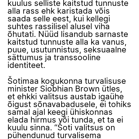
kuulus selliste kaitstud tunnuste
alla rass ehk karistada võis
saada selle eest, kui kellegi
suhtes rassilisel alusel viha
õhutati. Nüüd lisandub sarnaste
kaitstud tunnuste alla ka vanus,
puue, usutunnistus, seksuaalne
sättumus ja transsooline
identiteet.
Šotimaa kogukonna turvalisuse
minister Siobhian Brown ütles,
et ehkki valitsus austab igaühe
õigust sõnavabadusele, ei tohiks
samal ajal keegi ühiskonnas
elada hirmus või tunda, et ta ei
kuulu sinna. “Šoti valitsus on
pühendunud turvalisema