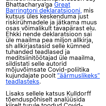
Bhattacharya’ga
Great
Barringtoni deklaratsiooni,
mis
kutsus üles keskenduma just
riskirühmadele ja jätkama muus
osas võimalikult tavapärast elu.
Ehkki nende deklaratsioon sai
üle maailma pea miljon allkirja,
sh allkirjastasid selle kümned
tuhanded teadlased ja
meditsiinitöötajad üle maailma,
sildistati selle autorid
mõjuvõimsate Covid-poliitika
kujundajate poolt
“äärmuslikeks”
teadlasteks
.
Lisaks sellele katsus Kulldorff
tõenduspõhiselt analüüsida
kiirelt turule toodud Covid-