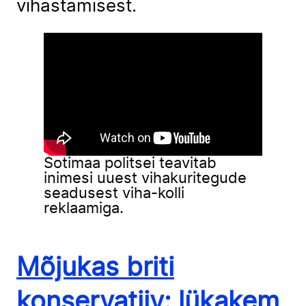
vihastamisest.
Šotimaa politsei teavitab
inimesi uuest vihakuritegude
seadusest viha-kolli
reklaamiga.
Mõjukas briti
konservatiiv: lükakem