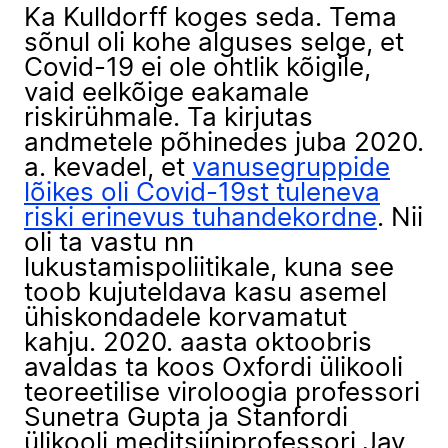
Ka Kulldorff koges seda. Tema
sõnul oli kohe alguses selge, et
Covid-19 ei ole ohtlik kõigile,
vaid eelkõige eakamale
riskirühmale. Ta kirjutas
andmetele põhinedes juba 2020.
a. kevadel, et
vanusegruppide
lõikes oli Covid-19st tuleneva
riski erinevus tuhandekordne
. Nii
oli ta vastu nn
lukustamispoliitikale, kuna see
toob kujuteldava kasu asemel
ühiskondadele korvamatut
kahju. 2020. aasta oktoobris
avaldas ta koos Oxfordi ülikooli
teoreetilise viroloogia professori
Sunetra Gupta ja Stanfordi
ülikooli meditsiiniprofessori Jay