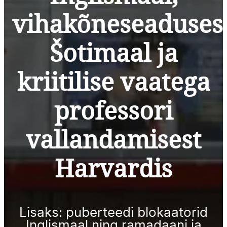
vihakõneseaduses
Šotimaal ja
kriitilise vaatega
professori
vallandamisest
Harvardis
Lisaks: puberteedi blokaatorid
Inglismaal ning ramadaani ja