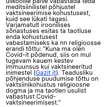
ülikoolile palve vabastada teda
meditsiinilistel põhjustel
vaktsineerimise kohustusest,
kuid see lükati tagasi.
Varjamatult iroonilises
sõnastuses esitas ta taotluse
enda kohustusest
vabastamiseks ka nn religioosse
erandi tõttu: “Kuna ma olen
Covid-it põdenud, siis on mul
tugevam kauem kestev
immuunsus kui vaktsineeritud
inimestel (
Gazit jt
). Teadusliku
põhjenduse puudumise tõttu on
vaktsiinikohustus religioosne
dogma ja ma taotlen usulist
vabastust Covid-
vaktsineerimisest.”