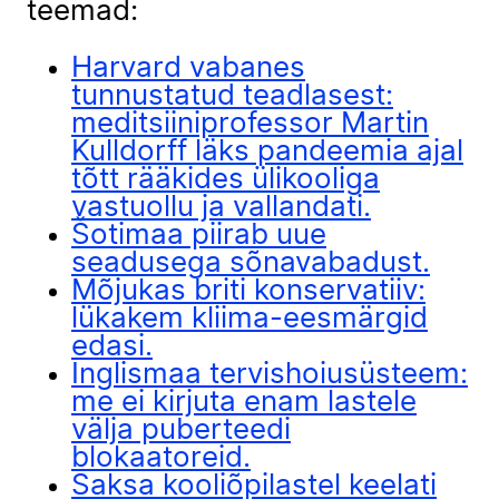
teemad:
Harvard vabanes
tunnustatud teadlasest:
meditsiiniprofessor Martin
Kulldorff läks pandeemia ajal
tõtt rääkides ülikooliga
vastuollu ja vallandati.
Šotimaa piirab uue
seadusega sõnavabadust.
Mõjukas briti konservatiiv:
lükakem kliima-eesmärgid
edasi.
Inglismaa tervishoiusüsteem:
me ei kirjuta enam lastele
välja puberteedi
blokaatoreid.
Saksa kooliõpilastel keelati