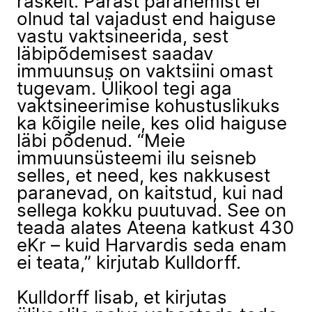
raskelt. Pärast paranemist ei
olnud tal vajadust end haiguse
vastu vaktsineerida, sest
läbipõdemisest saadav
immuunsus on vaktsiini omast
tugevam. Ülikool tegi aga
vaktsineerimise kohustuslikuks
ka kõigile neile, kes olid haiguse
läbi põdenud. “Meie
immuunsüsteemi ilu seisneb
selles, et need, kes nakkusest
paranevad, on kaitstud, kui nad
sellega kokku puutuvad. See on
teada alates Ateena katkust 430
eKr – kuid Harvardis seda enam
ei teata,” kirjutab Kulldorff.
Kulldorff lisab, et kirjutas