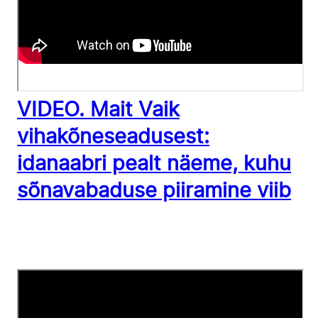
VIDEO. Mait Vaik
vihakõneseadusest:
idanaabri pealt näeme, kuhu
sõnavabaduse piiramine viib