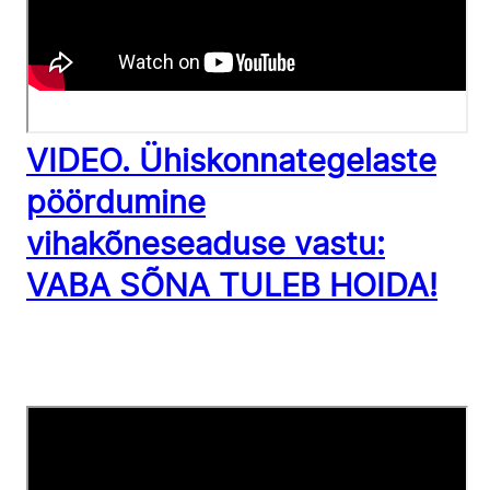
VIDEO. Ühiskonnategelaste
pöördumine
vihakõneseaduse vastu:
VABA SÕNA TULEB HOIDA!