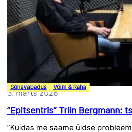
Sõnavabadus
Võim & Raha
3. märts 2026
”Epitsentris” Triin Bergmann: t
”Kuidas me saame üldse probleemi l