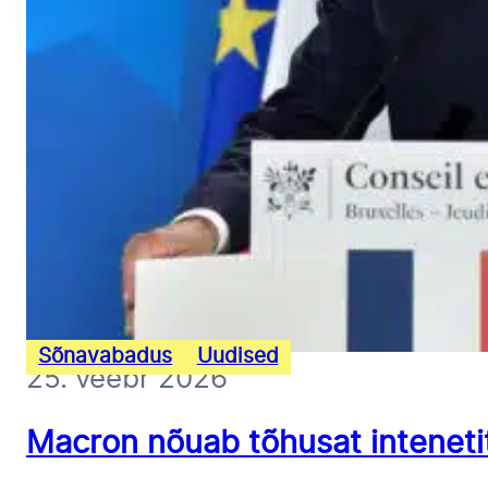
Sõnavabadus
Uudised
25. veebr 2026
Macron nõuab tõhusat inteneti