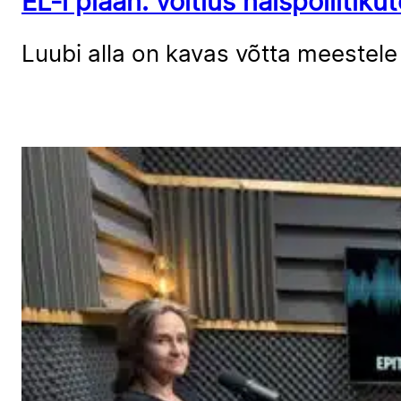
EL-i plaan: võitlus naispoliitik
Luubi alla on kavas võtta meestele