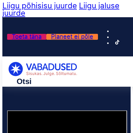
Liigu põhisisu juurde
Liigu jaluse
juurde
Toeta täna
Planeet ei põle