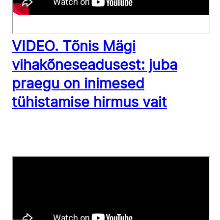
VIDEO. Tõnis Mägi
vihakõneseadusest: juba
praegu on inimesed
tühistamise hirmus vait