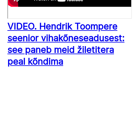
VIDEO. Hendrik Toompere
seenior vihakõneseadusest:
see paneb meid žiletitera
peal kõndima