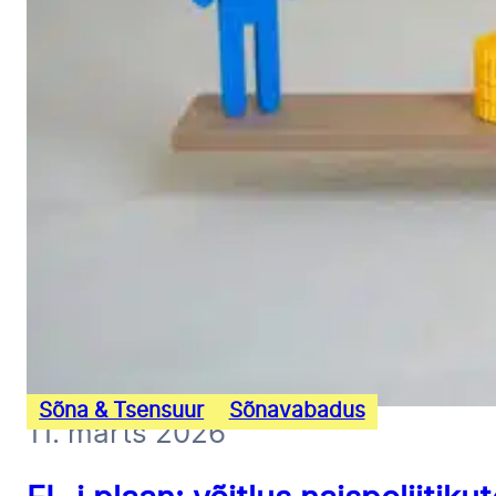
Sõna & Tsensuur
Sõnavabadus
11. märts 2026