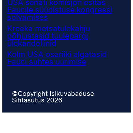
USA senati komisjon esitas
Faucile süüdistuse kongressi
solvamises
Kreeka metsatulekahju
põhjustasid tuulepargi
ülekandeliinid
Kolm USA osariiki algatasid
Fauci suhtes uurimise
©Copyright Isikuvabaduse
Sihtasutus 2026