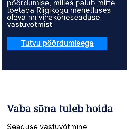
pöördumise, milles palub mitte
toetada Riigikogu menetluses
oleva nn vihakõneseaduse
vastuvõtmist
Tutvu pöördumisega
Vaba sõna tuleb hoida
Seaduse vastuvõtmine