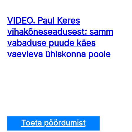
VIDEO. Paul Keres
vihakõneseadusest: samm
vabaduse puude käes
vaevleva ühiskonna poole
Toeta pöördumist