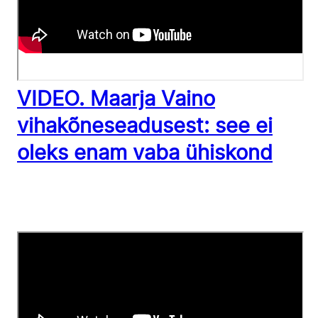
VIDEO. Maarja Vaino
vihakõneseadusest: see ei
oleks enam vaba ühiskond