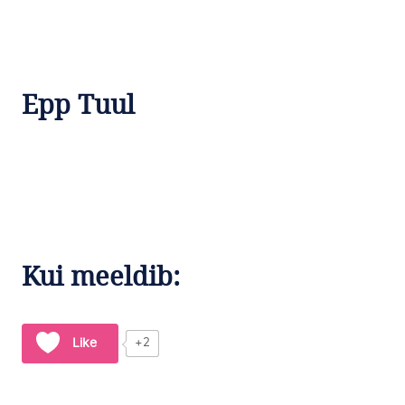
Epp Tuul
Kui meeldib:
Like
+2