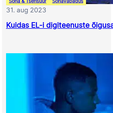
Sõna & Tsensuur
Sõnavabadus
31. aug 2023
Kuidas EL-i digiteenuste õigus