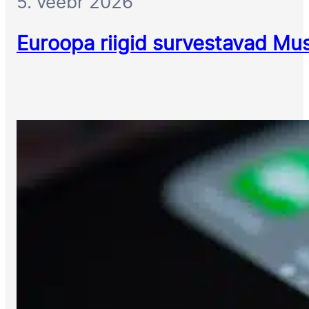
5. veebr 2026
Euroopa riigid survestavad Mus