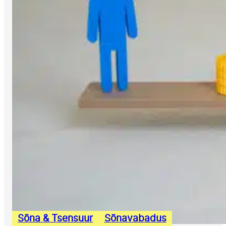
Sõna & Tsensuur
Sõnavabadus