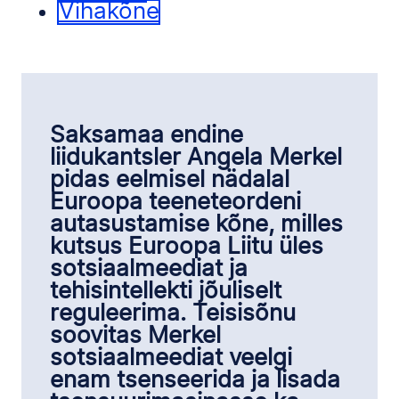
Vihakõne
Saksamaa endine
liidukantsler Angela Merkel
pidas eelmisel nädalal
Euroopa teeneteordeni
autasustamise kõne, milles
kutsus Euroopa Liitu üles
sotsiaalmeediat ja
tehisintellekti jõuliselt
reguleerima. Teisisõnu
soovitas Merkel
sotsiaalmeediat veelgi
enam tsenseerida ja lisada