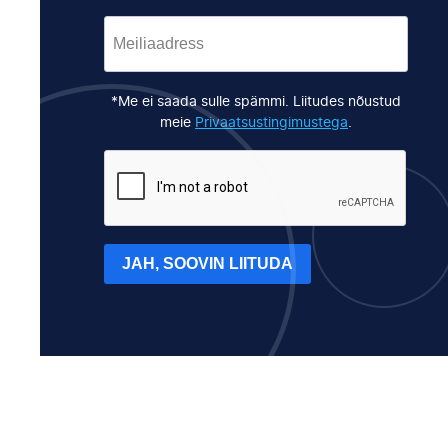
*Me ei saada sulle spämmi. Liitudes nõustud
meie
Privaatsustingimustega
.
JAH, SOOVIN LIITUDA