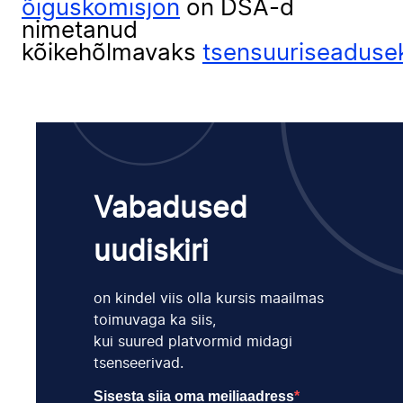
õiguskomisjon
on DSA-d
nimetanud
kõikehõlmavaks
tsensuuriseaduse
Vabadused
uudiskiri
on kindel viis olla kursis maailmas
toimuvaga ka siis,
kui suured platvormid midagi
tsenseerivad.
Sisesta siia oma meiliaadress