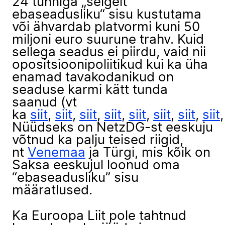
24 tunniga „selgelt
ebaseadusliku“ sisu kustutama
või ähvardab platvormi kuni 50
miljoni euro suurune trahv. Kuid
sellega seadus ei piirdu, vaid nii
opositsioonipoliitikud kui ka üha
enamad tavakodanikud on
seaduse karmi kätt tunda
saanud (vt
ka
siit
,
siit
,
siit
,
siit
,
siit
,
siit
,
siit
,
siit
Nüüdseks on NetzDG-st eeskuju
võtnud ka palju teised riigid,
nt
Venemaa
ja Türgi, mis kõik on
Saksa eeskujul loonud oma
“ebaseadusliku” sisu
määratlused.
Ka Euroopa Liit pole tahtnud