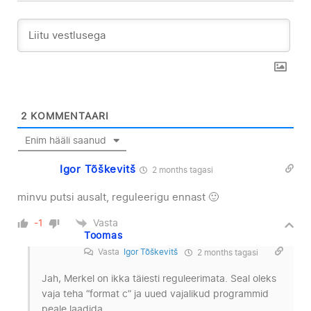
2
KOMMENTAARI
Enim hääli saanud
Igor Tõškevitš
2 months tagasi
minvu putsi ausalt, reguleerigu ennast 🙂
Vasta
-1
Toomas
Vasta
Igor Tõškevitš
2 months tagasi
Jah, Merkel on ikka täiesti reguleerimata. Seal oleks
vaja teha “format c” ja uued vajalikud programmid
peale laadida.