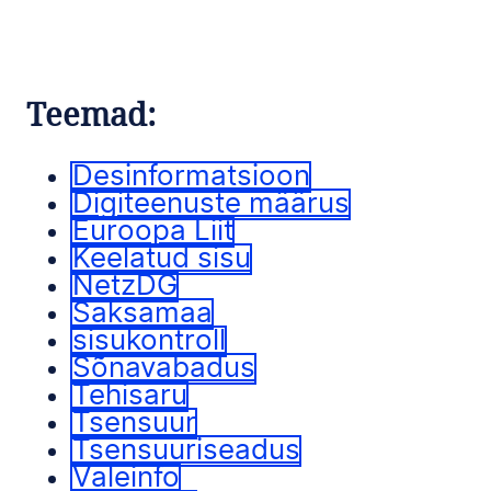
Teemad:
Desinformatsioon
Digiteenuste määrus
Euroopa Liit
Keelatud sisu
NetzDG
Saksamaa
sisukontroll
Sõnavabadus
Tehisaru
Tsensuur
Tsensuuriseadus
Valeinfo