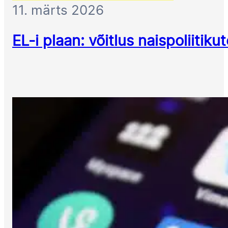
11. märts 2026
EL-i plaan: võitlus naispoliitik