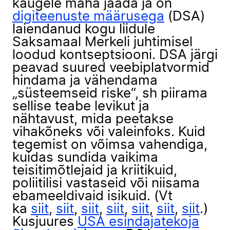
kaugele maha jääda ja on
digiteenuste määrusega
(DSA)
laiendanud kogu liidule
Saksamaal Merkeli juhtimisel
loodud kontseptsiooni. DSA järgi
peavad suured veebiplatvormid
hindama ja vähendama
„süsteemseid riske“, sh piirama
sellise teabe levikut ja
nähtavust, mida peetakse
vihakõneks või valeinfoks. Kuid
tegemist on võimsa vahendiga,
kuidas sundida vaikima
teisitimõtlejaid ja kriitikuid,
poliitilisi vastaseid või niisama
ebameeldivaid isikuid. (Vt
ka
siit
,
siit
,
siit
,
siit
,
siit
,
siit
,
siit
.)
Kusjuures
USA esindajatekoja