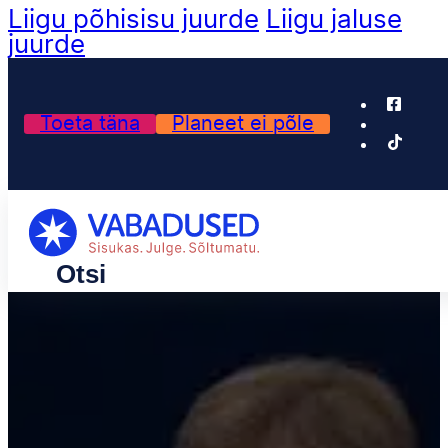
Liigu põhisisu juurde
Liigu jaluse
juurde
Toeta täna
Planeet ei põle