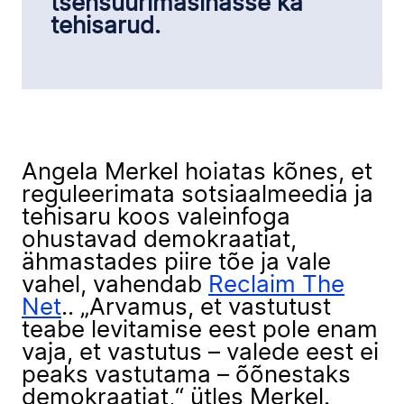
tsensuurimasinasse ka
tehisarud.
Angela Merkel hoiatas kõnes, et
reguleerimata sotsiaalmeedia ja
tehisaru koos valeinfoga
ohustavad demokraatiat,
ähmastades piire tõe ja vale
vahel, vahendab
Reclaim The
Net
.. „Arvamus, et vastutust
teabe levitamise eest pole enam
vaja, et vastutus – valede eest ei
peaks vastutama – õõnestaks
demokraatiat,“ ütles Merkel.