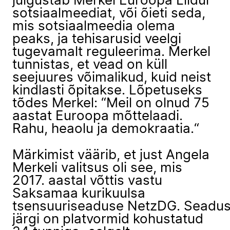
julgustab Merkel Euroopa Liidul
sotsiaalmeediat, või õieti seda,
mis sotsiaalmeedia olema
peaks, ja tehisarusid veelgi
tugevamalt reguleerima. Merkel
tunnistas, et vead on küll
seejuures võimalikud, kuid neist
kindlasti õpitakse. Lõpetuseks
tõdes Merkel: “Meil on olnud 75
aastat Euroopa mõttelaadi.
Rahu, heaolu ja demokraatia.“
Märkimist väärib, et just Angela
Merkeli valitsus oli see, mis
2017. aastal võttis vastu
Saksamaa kurikuulsa
tsensuuriseaduse NetzDG. Seadu
järgi on platvormid kohustatud