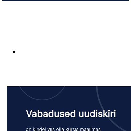
Vabadused uudiskiri
on kindel viis olla kursis maailmas