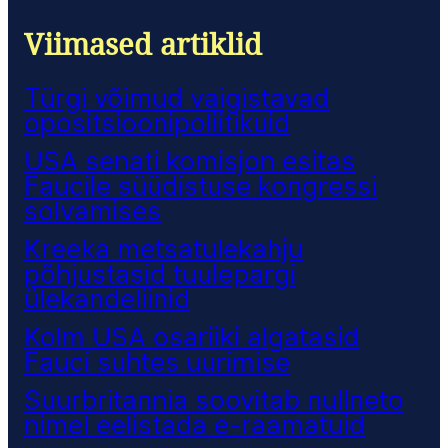
Viimased artiklid
Türgi võimud vaigistavad
opositsioonipoliitikuid
USA senati komisjon esitas
Faucile süüdistuse kongressi
solvamises
Kreeka metsatulekahju
põhjustasid tuulepargi
ülekandeliinid
Kolm USA osariiki algatasid
Fauci suhtes uurimise
Suurbritannia soovitab nullneto
nimel eelistada e-raamatuid