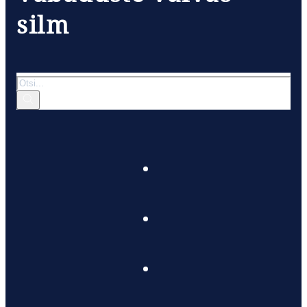
silm
Otsi