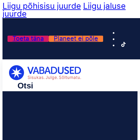
Liigu põhisisu juurde
Liigu jaluse
juurde
Toeta täna
Planeet ei põle