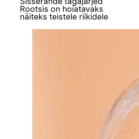
Sisserände tagajärjed
Rootsis on hoiatavaks
näiteks teistele riikidele