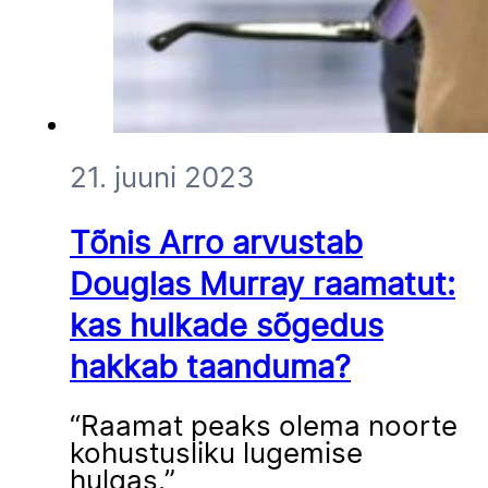
21. juuni 2023
Tõnis Arro arvustab
Douglas Murray raamatut:
kas hulkade sõgedus
hakkab taanduma?
“Raamat peaks olema noorte
kohustusliku lugemise
hulgas.”