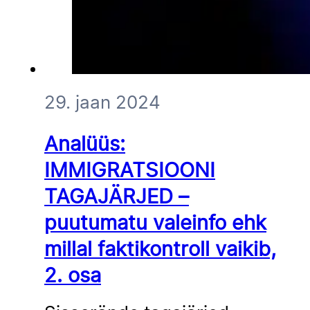
29. jaan 2024
Analüüs:
IMMIGRATSIOONI
TAGAJÄRJED –
puutumatu valeinfo ehk
millal faktikontroll vaikib,
2. osa