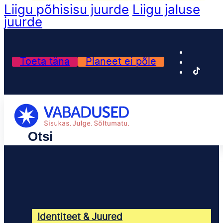
Liigu põhisisu juurde
Liigu jaluse
juurde
Toeta täna
Planeet ei põle
Identiteet & Juured