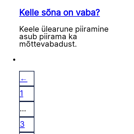
Kelle sõna on vaba?
Keele ülearune piiramine
asub piirama ka
mõttevabadust.
←
1
…
3