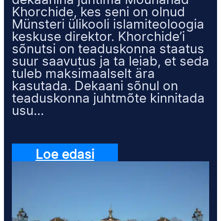
dekaanina juhtima Mouhanad
Khorchide, kes seni on olnud
Münsteri ülikooli islamiteoloogia
keskuse direktor. Khorchide’i
sõnutsi on teaduskonna staatus
suur saavutus ja ta leiab, et seda
tuleb maksimaalselt ära
kasutada. Dekaani sõnul on
teaduskonna juhtmõte kinnitada
usu…
Loe edasi