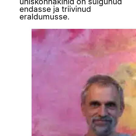
ühiskonnakihid on sulgunud
endasse ja triivinud
eraldumusse.