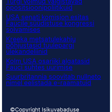
Türgi võimud vaigistavad
opositsioonipoliitikuid
USA senati komisjon esitas
Faucile süüdistuse kongressi
solvamises
Kreeka metsatulekahju
põhjustasid tuulepargi
ülekandeliinid
Kolm USA osariiki algatasid
Fauci suhtes uurimise
Suurbritannia soovitab nullneto
nimel eelistada e-raamatuid
©Copyright Isikuvabaduse