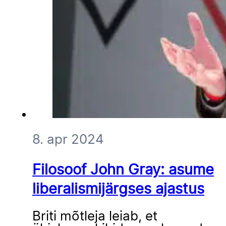
8. apr 2024
Filosoof John Gray: asume
liberalismijärgses ajastus
Briti mõtleja leiab, et