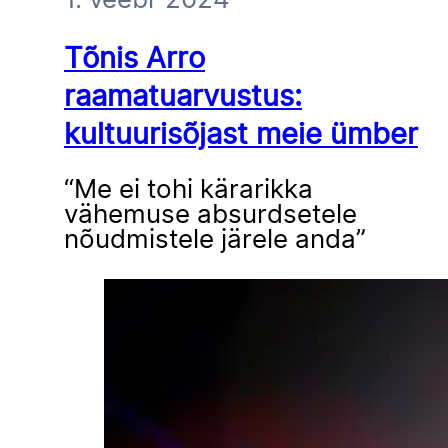
1. veebr 2024
Tõnis Arro
raamatuarvustus:
kultuurisõjast meie ümber
“Me ei tohi kärarikka
vähemuse absurdsetele
nõudmistele järele anda”