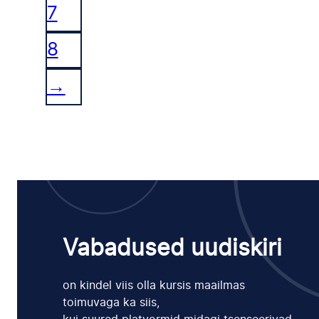
7
8
→
Vabadused uudiskiri
on kindel viis olla kursis maailmas
toimuvaga ka siis,