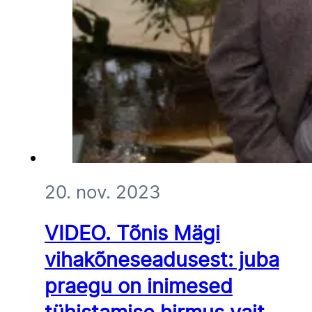
20. nov. 2023
VIDEO. Tõnis Mägi
vihakõneseadusest: juba
praegu on inimesed