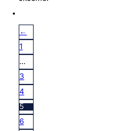
←
1
…
3
4
5
6