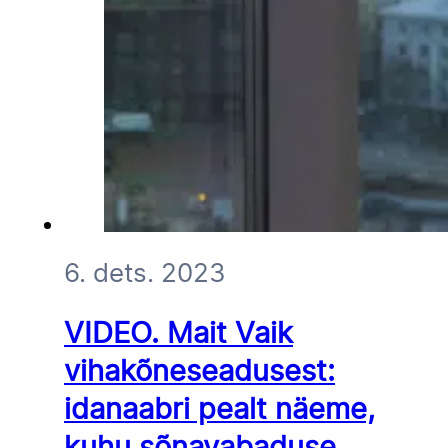
6. dets. 2023
VIDEO. Mait Vaik
vihakõneseadusest:
idanaabri pealt näeme,