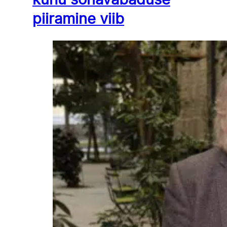
kuhu sõnavabaduse
piiramine viib