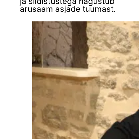
ja sildistustega hägustub
arusaam asjade tuumast.