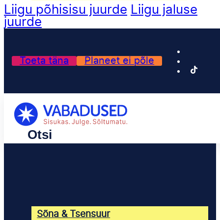
Liigu põhisisu juurde
Liigu jaluse
juurde
Toeta täna
Planeet ei põle
Sõna & Tsensuur