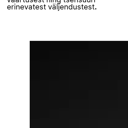
väärtusest ning tsensuuri
erinevatest väljendustest
.