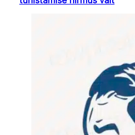
tühistamise hirmus vait