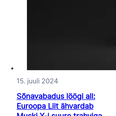
15. juuli 2024
Sõnavabadus löögi all:
Euroopa Liit ähvardab