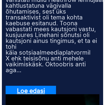
vahistati mullu Heathrow lennuja
kahtlustatuna vägivalla
õhutamises, sest üks
transaktivist oli tema kohta
kaebuse esitanud. Toona
vabastati mees kautsjoni vastu,
kusjuures Linehani sõnutsi oli
kautsjoni ainus tingimus, et ta ei
tohi
käia sotsiaalmeediaplatvormil
X ehk teisisõnu anti mehele
vaikimiskäsk. Oktoobris anti
aga…
Loe edasi