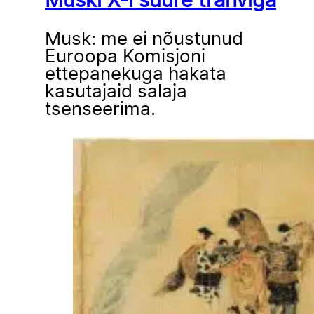
Muski X-i suure trahviga
Musk: me ei nõustunud
Euroopa Komisjoni
ettepanekuga hakata
kasutajaid salaja
tsenseerima.