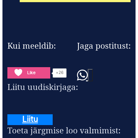
Kui meeldib:
Jaga postitust:
Like
+26
Liitu uudiskirjaga:
Liitu
Toeta järgmise loo valmimist: