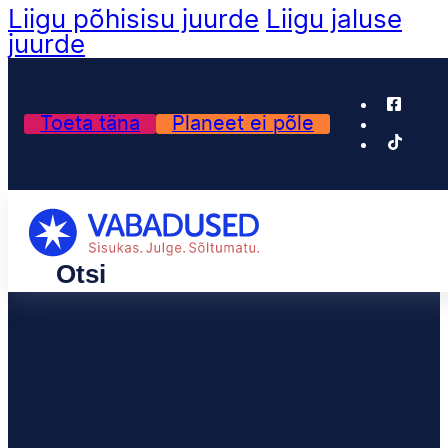
Liigu põhisisu juurde
Liigu jaluse
juurde
Toeta täna
Planeet ei põle