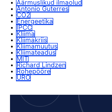
Äärmuslikud ilmaolud
Antonio Guterres
CO2
Energeetika
IPCC
Kliima
Kliimakriis
Kliimamuutus
Kliimateadus
MIT
Richard Lindzen
Rohepööre
ÜRO