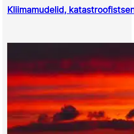
Kliimamudelid, katastroofistsen