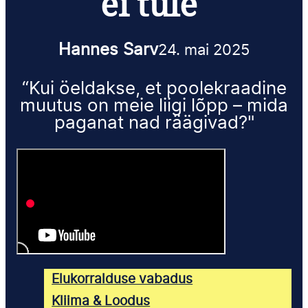
ei tule
Hannes Sarv
24. mai 2025
“Kui öeldakse, et poolekraadine
muutus on meie liigi lõpp – mida
paganat nad räägivad?"
Elukorralduse vabadus
Kliima & Loodus