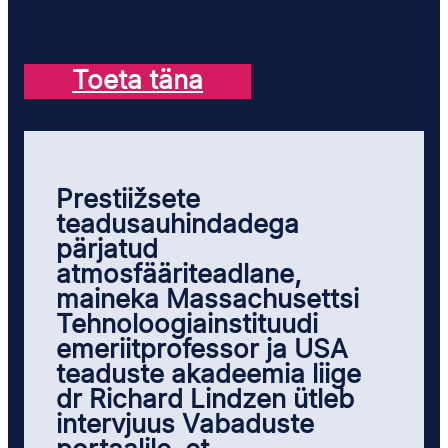
Toeta täna
Prestiižsete
teadusauhindadega
pärjatud
atmosfääriteadlane,
maineka Massachusettsi
Tehnoloogiainstituudi
emeriitprofessor ja USA
teaduste akadeemia liige
dr Richard Lindzen ütleb
intervjuus Vabaduste