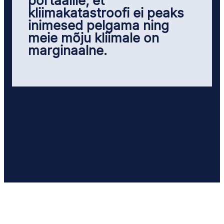
portaalile, et
kliimakatastroofi ei peaks
inimesed pelgama ning
meie mõju kliimale on
marginaalne.