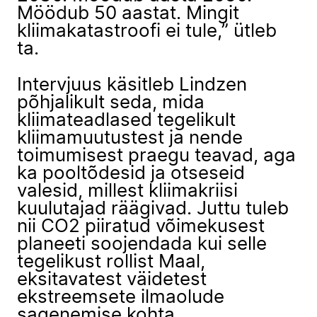
Möödub 50 aastat. Mingit
kliimakatastroofi ei tule,” ütleb
ta.
Intervjuus käsitleb Lindzen
põhjalikult seda, mida
kliimateadlased tegelikult
kliimamuutustest ja nende
toimumisest praegu teavad, aga
ka pooltõdesid ja otseseid
valesid, millest kliimakriisi
kuulutajad räägivad. Juttu tuleb
nii CO2 piiratud võimekusest
planeeti soojendada kui selle
tegelikust rollist Maal,
eksitavatest väidetest
ekstreemsete ilmaolude
sagenemise kohta,