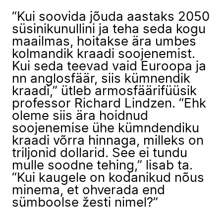
“Kui soovida jõuda aastaks 2050
süsinikunullini ja teha seda kogu
maailmas, hoitakse ära umbes
kolmandik kraadi soojenemist.
Kui seda teevad vaid Euroopa ja
nn anglosfäär, siis kümnendik
kraadi,” ütleb armosfäärifüüsik
professor Richard Lindzen. “Ehk
oleme siis ära hoidnud
soojenemise ühe kümndendiku
kraadi võrra hinnaga, milleks on
triljonid dollarid. See ei tundu
mulle soodne tehing,” lisab ta.
“Kui kaugele on kodanikud nõus
minema, et ohverada end
sümboolse žesti nimel?”