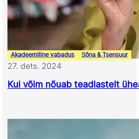
Akadeemiline vabadus
Sõna & Tsensuur
27. dets. 2024
Kui võim nõuab teadlastelt ühe