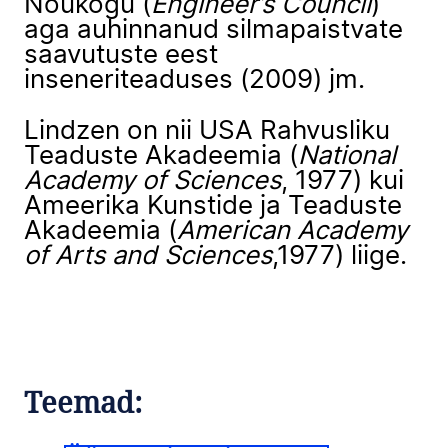
Nõukogu (
Engineer’s Council
)
aga auhinnanud silmapaistvate
saavutuste eest
inseneriteaduses (2009) jm.
Lindzen on nii USA Rahvusliku
Teaduste Akadeemia (
National
Academy of Sciences
, 1977) kui
Ameerika Kunstide ja Teaduste
Akadeemia (
American Academy
of Arts and Sciences
,1977) liige.
Teemad: