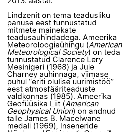
2013. aastal.
Lindzenit on tema teadusliku
panuse eest tunnustatud
mitmete mainekate
teadusauhindadega. Ameerika
Meteoroloogiaühingu (
American
Meteorological Society
) on teda
tunnustatud Clarence Lery
Mesinigeri (1968) ja Jule
Charney auhinnaga, viimase
puhul “eriti olulise uurimistöö”
eest atmosfääriteaduste
valdkonnas (1985). Ameerika
Geofüüsika Liit (
American
Geophysical Union
) on andnud
talle James B. Macelwane
medali (1969), Inseneride