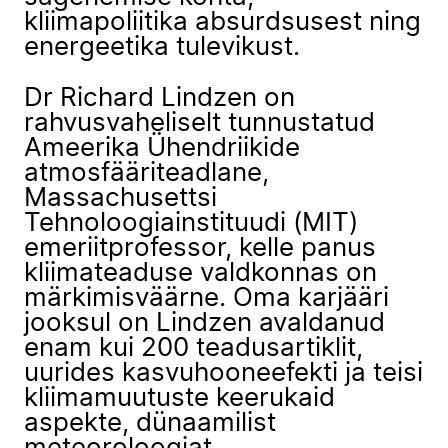
kliimapoliitika absurdsusest ning
energeetika tulevikust.
Dr Richard Lindzen on
rahvusvaheliselt tunnustatud
Ameerika Ühendriikide
atmosfääriteadlane,
Massachusettsi
Tehnoloogiainstituudi (MIT)
emeriitprofessor, kelle panus
kliimateaduse valdkonnas on
märkimisväärne. Oma karjääri
jooksul on Lindzen avaldanud
enam kui 200 teadusartiklit,
uurides kasvuhooneefekti ja teisi
kliimamuutuste keerukaid
aspekte, dünaamilist