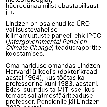
meteoroloogiat,
hüdrodünaamilist ebastabiilsust
jm.
Lindzen on osalenud ka ÜRO
valitsustevahelise
kliimamuutuste paneeli ehk IPCC
(
Intergovernmental Panel on
Climate Change
) teadusraportite
koostamises.
Oma hariduse omandas Lindzen
Harvardi ülikoolis (doktorikraad
aastal 1964), kus töötas ka
professorina kuni 1983. aastani.
Edasi suundus ta MIT-sse, kus
temast sai atmosfääriteaduse
professor. Pensionile jäi Lindzen