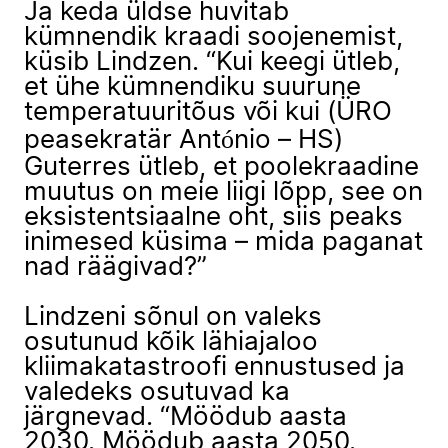
Ja keda üldse huvitab
kümnendik kraadi soojenemist,
küsib Lindzen. “Kui keegi ütleb,
et ühe kümnendiku suurune
temperatuuritõus või kui (ÜRO
peasekratär António – HS)
Guterres ütleb, et poolekraadine
muutus on meie liigi lõpp, see on
eksistentsiaalne oht, siis peaks
inimesed küsima – mida paganat
nad räägivad?”
Lindzeni sõnul on valeks
osutunud kõik lähiajaloo
kliimakatastroofi ennustused ja
valedeks osutuvad ka
järgnevad. “Möödub aasta
2030. Möödub aasta 2050.