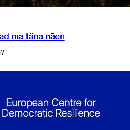
aad ma täna näen
e?