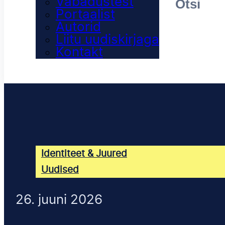
Vabadustest
Portaalist
Autorid
Liitu uudiskirjaga
Kontakt
Identiteet & Juured
Uudised
26. juuni 2026