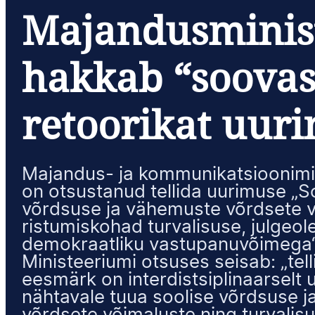
Majandusminis
hakkab “soovas
retoorikat uur
Majandus- ja kommunikatsioonimi
on otsustanud tellida uurimuse „S
võrdsuse ja vähemuste võrdsete 
ristumiskohad turvalisuse, julgeol
demokraatliku vastupanuvõimega“
Ministeeriumi otsuses seisab: „tell
eesmärk on interdistsiplinaarselt u
nähtavale tuua soolise võrdsuse 