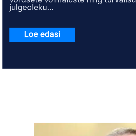
võrdsete võimaluste ning turvalisu
julgeoleku…
Loe edasi