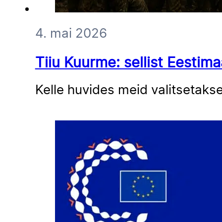
4. mai 2026
Tiiu Kuurme: sellist Eestim
Kelle huvides meid valitsetaks