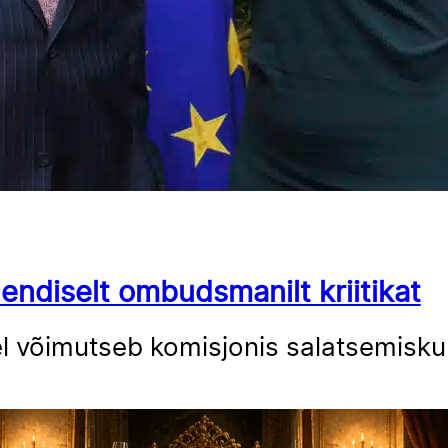
endiselt ombudsmanilt kriitikat
el võimutseb komisjonis salatsemiskul