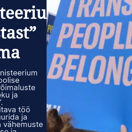
teerium
tast”
ima
nisteerium
oolise
võimaluste
eku ja
.
itava töö
urida ja
ja vähemuste