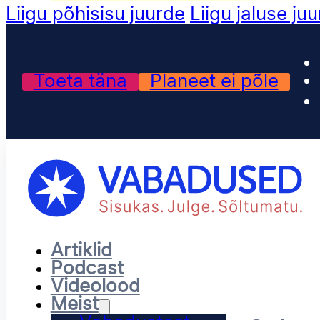
Liigu põhisisu juurde
Liigu jaluse ju
Toeta täna
Planeet ei põle
Artiklid
Podcast
Videolood
Meist