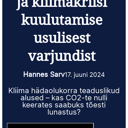
ja kliimakriisi
kuulutamise
usulisest
varjundist
Hannes Sarv
17. juuni 2024
Kliima hädaolukorra teaduslikud
alused – kas CO2-te nulli
keerates saabuks tõesti
lunastus?