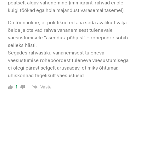
peatselt algav vähenemine (immigrant-rahvad ei ole
kuigi töökad ega hoia majandust varasemal tasemel).
On tõenäoline, et poliitikud ei taha seda avalikult välja
öelda ja otsivad rahva vananemisest tulenevale
vaesustumisele “asendus-põhjust” – rohepööre sobib
selleks hästi.
Segades rahvastiku vananemisest tuleneva
vaesustumise rohepöördest tuleneva vaesustumisega,
ei olegi pärast selgelt arusaadav, et miks õhtumaa
ühiskonnad tegelikult vaesustusid.
Vasta
1