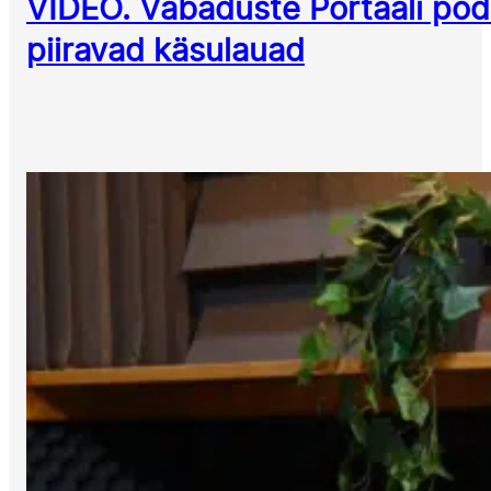
VIDEO. Vabaduste Portaali podca
piiravad käsulauad