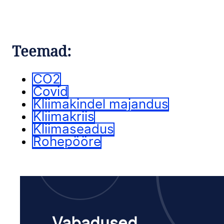
Teemad:
CO2
Covid
Kliimakindel majandus
Kliimakriis
Kliimaseadus
Rohepööre