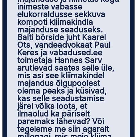
inimeste vabasse
elukorraldusse sekkuva
kompoti kliimakindla
majanduse seaduseks.
Balti börside juht Kaarel
Ots, vandeadvokaat Paul
Keres ja vabadused.ee
toimetaja Hannes Sarv
arutlevad saates selle üle,
mis asi see kliimakindel
majandus õigupoolest
olema peaks ja küsivad,
kas selle seadustamise
järel võiks loota, et
ilmaolud ka päriselt
paremaks lähevad? Või
tegeleme me siin agaralt