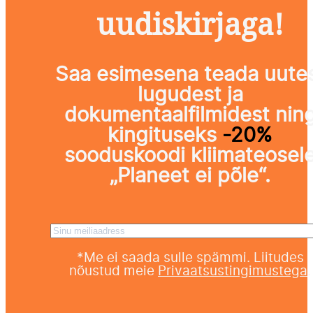
uudiskirjaga!
Saa esimesena teada uute
lugudest ja
dokumentaalfilmidest nin
kingituseks
-20%
sooduskoodi kliimateosel
„Planeet ei põle“.
Sinu meiliaadress
*Me ei saada sulle spämmi. Liitudes
nõustud meie
Privaatsustingimustega
.