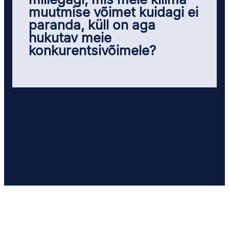
millegagi, mis meie kliima
muutmise võimet kuidagi ei
paranda, küll on aga
hukutav meie
konkurentsivõimele?