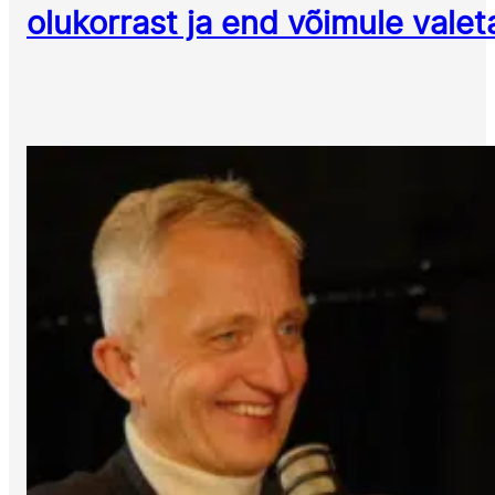
olukorrast ja end võimule vale