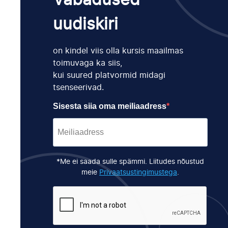
Vabadused
uudiskiri
on kindel viis olla kursis maailmas
toimuvaga ka siis,
kui suured platvormid midagi
tsenseerivad.
Sisesta siia oma meiliaadress
*Me ei saada sulle spämmi. Liitudes nõustud
meie
Privaatsustingimustega
.