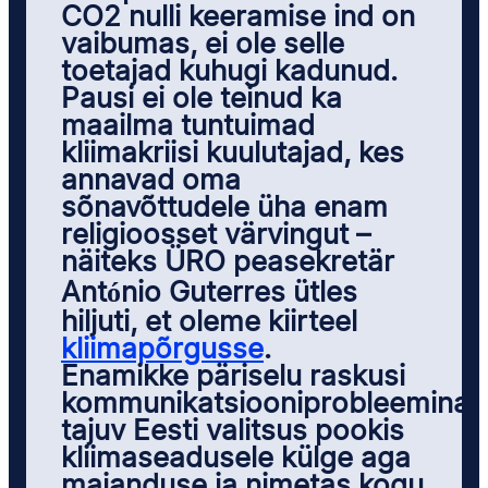
CO2 nulli keeramise ind on
vaibumas, ei ole selle
toetajad kuhugi kadunud.
Pausi ei ole teinud ka
maailma tuntuimad
kliimakriisi kuulutajad, kes
annavad oma
sõnavõttudele üha enam
religioosset värvingut –
näiteks ÜRO peasekretär
António Guterres ütles
hiljuti, et oleme kiirteel
kliimapõrgusse
.
Enamikke päriselu raskusi
kommunikatsiooniprobleemina
tajuv Eesti valitsus pookis
kliimaseadusele külge aga
majanduse ja nimetas kogu