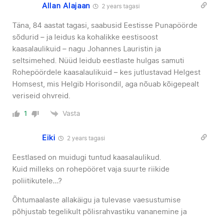
Allan Alajaan
2 years tagasi
Täna, 84 aastat tagasi, saabusid Eestisse Punapöörde
sõdurid – ja leidus ka kohalikke eestisoost
kaasalaulikuid – nagu Johannes Lauristin ja
seltsimehed. Nüüd leidub eestlaste hulgas samuti
Rohepöördele kaasalaulikuid – kes jutlustavad Helgest
Homsest, mis Helgib Horisondil, aga nõuab kõigepealt
veriseid ohvreid.
Vasta
1
Eiki
2 years tagasi
Eestlased on muidugi tuntud kaasalaulikud.
Kuid milleks on rohepööret vaja suurte riikide
poliitikutele…?
Õhtumaalaste allakäigu ja tulevase vaesustumise
põhjustab tegelikult põlisrahvastiku vananemine ja