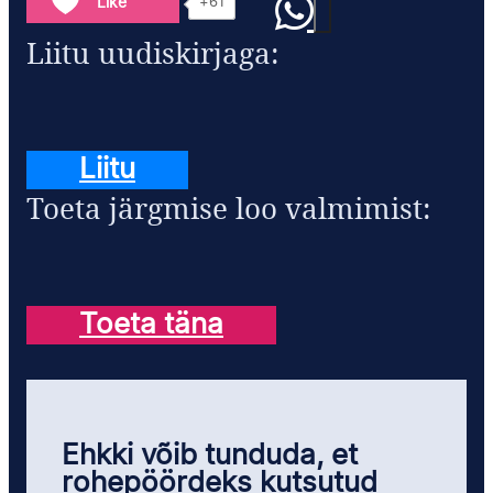
Like
+61
Liitu uudiskirjaga:
Liitu
Toeta järgmise loo valmimist:
Toeta täna
Ehkki võib tunduda, et
rohepöördeks kutsutud