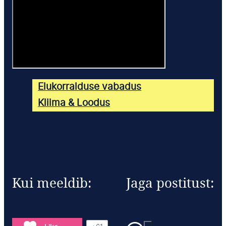
Elukorralduse vabadus
Kliima & Loodus
Kui meeldib:
Jaga postitust: