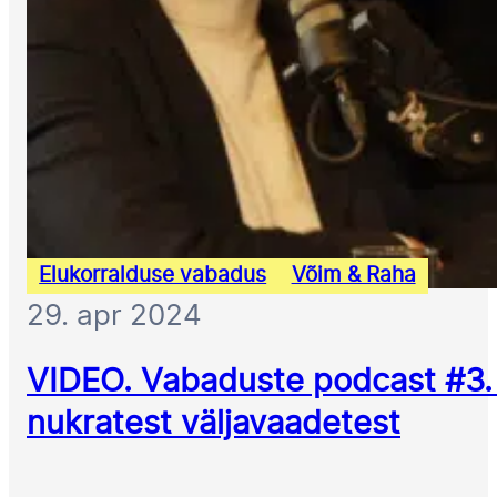
Elukorralduse vabadus
Võim & Raha
29. apr 2024
VIDEO. Vabaduste podcast #3. 
nukratest väljavaadetest