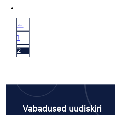
←
1
2
Vabadused uudiskiri