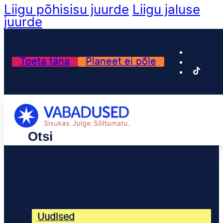
Liigu põhisisu juurde
Liigu jaluse
juurde
Toeta täna
Planeet ei põle
Uudised