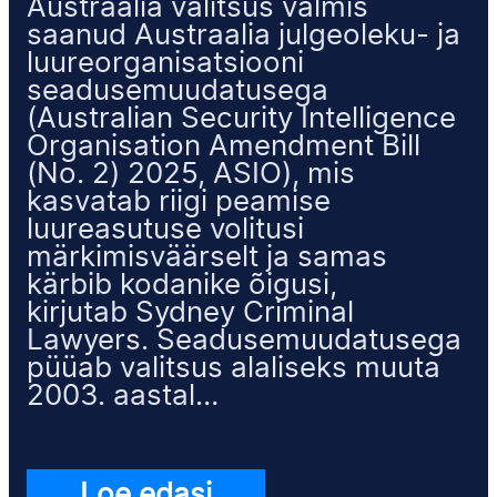
Austraalia valitsus valmis
saanud Austraalia julgeoleku- ja
luureorganisatsiooni
seadusemuudatusega
(Australian Security Intelligence
Organisation Amendment Bill
(No. 2) 2025, ASIO), mis
kasvatab riigi peamise
luureasutuse volitusi
märkimisväärselt ja samas
kärbib kodanike õigusi,
kirjutab Sydney Criminal
Lawyers. Seadusemuudatusega
püüab valitsus alaliseks muuta
2003. aastal…
Loe edasi