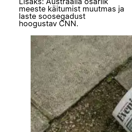
Lisaks: Austraalia osariik
meeste käitumist muutmas ja
laste soosegadust
hoogustav CNN.