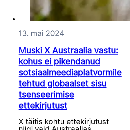
13. mai 2024
Muski X Austraalia vastu:
kohus ei pikendanud
sotsiaalmeediaplatvormile
tehtud globaalset sisu
tsenseerimise
ettekirjutust
X täitis kohtu ettekirjutust
niigi vaid Austraalias.