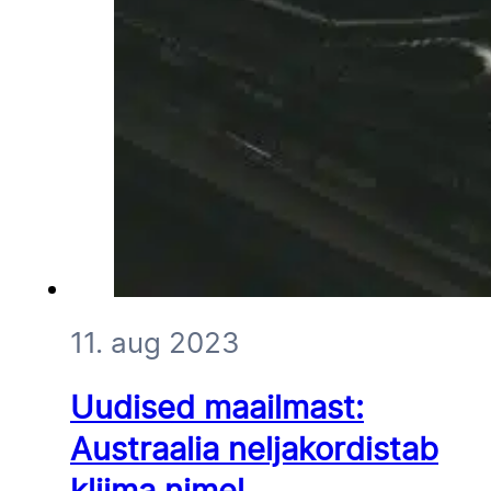
11. aug 2023
Uudised maailmast:
Austraalia neljakordistab