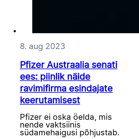
8. aug 2023
Pfizer Austraalia senati
ees: piinlik näide
ravimifirma esindajate
keerutamisest
Pfizer ei oska öelda, mis
nende vaktsiinis
südamehaigusi põhjustab.