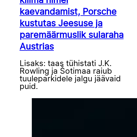
kliima nimel
kaevandamist, Porsche
kustutas Jeesuse ja
paremäärmuslik sularaha
Austrias
Lisaks: taas tühistati J.K.
Rowling ja Šotimaa raiub
tuuleparkidele jalgu jäävaid
puid.