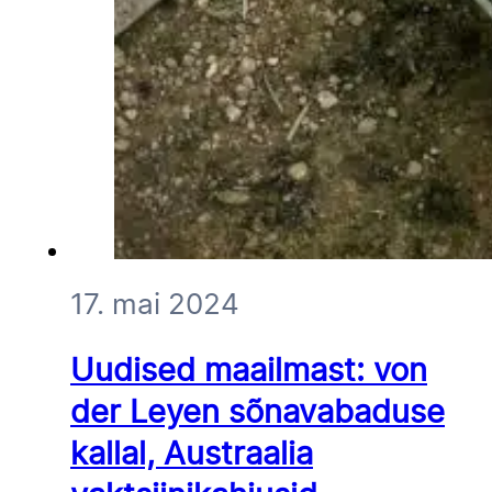
17. mai 2024
Uudised maailmast: von
der Leyen sõnavabaduse
kallal, Austraalia