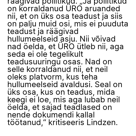
räägivad poliitikud. „Ja poliitikud
on korraldanud ÜRO aruanded
nii, et on üks osa teadust ja siis
on palju muid osi, mis ei puuduta
teadust ja räägivad
hullumeelseid asju. Nii võivad
nad öelda, et ÜRO ütleb nii, aga
seda ei ole tegelikult
teadusuuringu osas. Nad on
selle korraldanud nii, et neil
oleks platvorm, kus teha
hullumeelseid avaldusi. Seal on
üks osa, kus on teadus, mida
keegi ei loe, mis aga lubab neil
öelda, et sajad teadlased on
nende dokumendi kallal
töötanud,“ kritiseeris Lindzen.