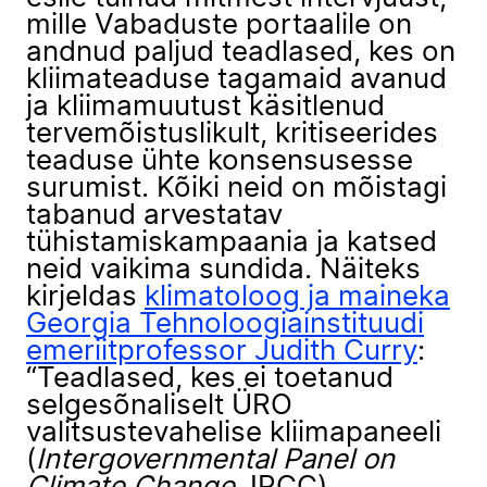
mille Vabaduste portaalile on
andnud paljud teadlased, kes on
kliimateaduse tagamaid avanud
ja kliimamuutust käsitlenud
tervemõistuslikult, kritiseerides
teaduse ühte konsensusesse
surumist. Kõiki neid on mõistagi
tabanud arvestatav
tühistamiskampaania ja katsed
neid vaikima sundida. Näiteks
kirjeldas
klimatoloog ja maineka
Georgia Tehnoloogiainstituudi
emeriitprofessor
Judith Curry
:
“Teadlased, kes ei toetanud
selgesõnaliselt ÜRO
valitsustevahelise kliimapaneeli
(
Intergovernmental Panel on