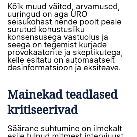
Kõik muud väited, arvamused,
uuringud on aga ÜRO
seisukohast nende poolt peale
surutud kohustusliku
konsensusega vastuolus ja
seega on tegemist kurjade
provokaatorite ja skeptikutega,
kelle esitatu on automaatselt
desinformatsioon ja eksiteave.
Mainekad teadlased
kritiseerivad
Säärane suhtumine on ilmekalt
esile tulnud mitmest intervjuust,