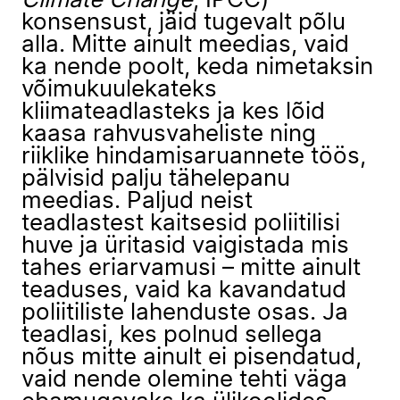
Climate Change
, IPCC)
konsensust, jäid tugevalt põlu
alla. Mitte ainult meedias, vaid
ka nende poolt, keda nimetaksin
võimukuulekateks
kliimateadlasteks ja kes lõid
kaasa rahvusvaheliste ning
riiklike hindamisaruannete töös,
pälvisid palju tähelepanu
meedias. Paljud neist
teadlastest kaitsesid poliitilisi
huve ja üritasid vaigistada mis
tahes eriarvamusi – mitte ainult
teaduses, vaid ka kavandatud
poliitiliste lahenduste osas. Ja
teadlasi, kes polnud sellega
nõus mitte ainult ei pisendatud,
vaid nende olemine tehti väga