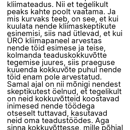
kliimateadus. Nii et tegelikult
peaks kahte poolt vaatama. Ja
mis kurvaks teeb, on see, et kui
kuulata nende kliimaskeptikute
esinemisi, siis nad ütlevad, et kui
ÜRO kliimapaneel arvestas
nende töid esimese ja teise,
kolmanda teaduskokkuvõtte
tegemise juures, siis praeguse
kuuenda kokkuvõte puhul nende
töid enam pole arvestatud.
Samal ajal on nii mõnigi nendest
skeptikutest öelnud, et tegelikult
on neid kokkuvõtteid koostavad
inimesed nende töödega
otseselt tuttavad, kasutavad
neid oma teadustöödes. Aga
sinna kokkuvõttesse, mille põhjal