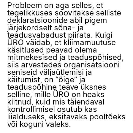
Probleem on aga selles, et
tegelikkuses soovitakse selliste
deklaratsioonide abil pigem
järjekordselt sõna- ja
teadusvabadust piirata. Kuigi
ÜRO väidab, et kliimamuutuse
käsitlused peavad olema
mitmekesised ja teaduspõhised,
siis arvestades organisatsiooni
seniseid väljaütlemisi ja
käitumist, on “õige” ja
teaduspõhine teave üksnes
selline, mille ÜRO on heaks
kiitnud, kuid mis täiendaval
kontrollimisel osutub kas
liialduseks, eksitavaks pooltõeks
või koguni valeks.