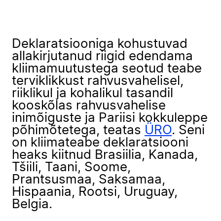
Deklaratsiooniga kohustuvad
allakirjutanud riigid edendama
kliimamuutustega seotud teabe
terviklikkust rahvusvahelisel,
riiklikul ja kohalikul tasandil
kooskõlas rahvusvahelise
inimõiguste ja Pariisi kokkuleppe
põhimõtetega, teatas
ÜRO
. Seni
on kliimateabe deklaratsiooni
heaks kiitnud Brasiilia, Kanada,
Tšiili, Taani, Soome,
Prantsusmaa, Saksamaa,
Hispaania, Rootsi, Uruguay,
Belgia.