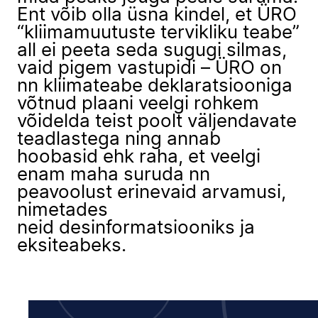
Ent võib olla üsna kindel, et ÜRO
“kliimamuutuste tervikliku teabe”
all ei peeta seda sugugi silmas,
vaid pigem vastupidi – ÜRO on
nn kliimateabe deklaratsiooniga
võtnud plaani veelgi rohkem
võidelda teist poolt väljendavate
teadlastega ning annab
hoobasid ehk raha, et veelgi
enam maha suruda nn
peavoolust erinevaid arvamusi,
nimetades
neid desinformatsiooniks ja
eksiteabeks.