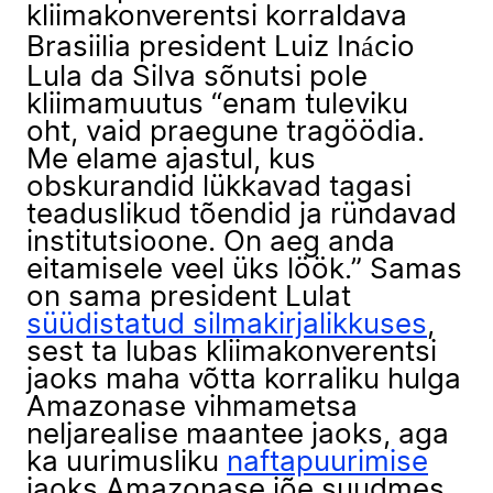
kliimakonverentsi korraldava
Brasiilia president Luiz Inácio
Lula da Silva sõnutsi pole
kliimamuutus “enam tuleviku
oht, vaid praegune tragöödia.
Me elame ajastul, kus
obskurandid lükkavad tagasi
teaduslikud tõendid ja ründavad
institutsioone. On aeg anda
eitamisele veel üks löök.” Samas
on sama president Lulat
süüdistatud silmakirjalikkuses
,
sest ta lubas kliimakonverentsi
jaoks maha võtta korraliku hulga
Amazonase vihmametsa
neljarealise maantee jaoks, aga
ka uurimusliku
naftapuurimise
jaoks Amazonase jõe suudmes.