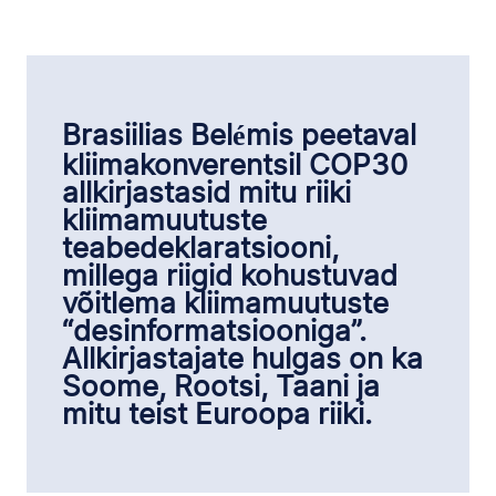
Brasiilias Belémis peetaval
kliimakonverentsil COP30
allkirjastasid mitu riiki
kliimamuutuste
teabedeklaratsiooni,
millega riigid kohustuvad
võitlema kliimamuutuste
“desinformatsiooniga”.
Allkirjastajate hulgas on ka
Soome, Rootsi, Taani ja
mitu teist Euroopa riiki.