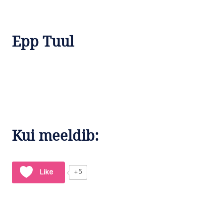
Epp Tuul
Kui meeldib:
Like
+5