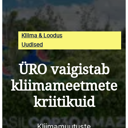
Kliima & Loodus
Uudised
ÜRO vaigistab
kliimameetmete
kriitikuid
Kliimamuutuste