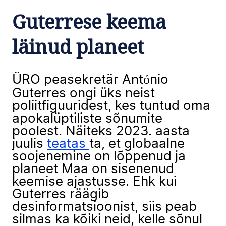
Guterrese keema
läinud planeet
ÜRO peasekretär António
Guterres ongi üks neist
poliitfiguuridest, kes tuntud oma
apokalüptiliste sõnumite
poolest. Näiteks 2023. aasta
juulis
teatas
ta, et globaalne
soojenemine on lõppenud ja
planeet Maa on sisenenud
keemise ajastusse. Ehk kui
Guterres räägib
desinformatsioonist, siis peab
silmas ka kõiki neid, kelle sõnul