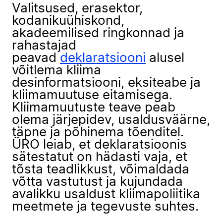
Valitsused, erasektor,
kodanikuühiskond,
akadeemilised ringkonnad ja
rahastajad
peavad
deklaratsiooni
alusel
võitlema kliima
desinformatsiooni, eksiteabe ja
kliimamuutuse eitamisega.
Kliimamuutuste teave peab
olema järjepidev, usaldusväärne,
täpne ja põhinema tõenditel.
ÜRO leiab, et deklaratsioonis
sätestatut on hädasti vaja, et
tõsta teadlikkust, võimaldada
võtta vastutust ja kujundada
avalikku usaldust kliimapoliitika
meetmete ja tegevuste suhtes.