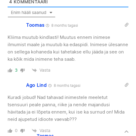
4
KOMMENTAARI
Enim hääli saanud
Toomas
8 months tagasi
Kliima muutub kindlasti! Muutus ennem inimese
ilmumist maale ja muutub ka edaspidi. Inimese ülesanne
on sellega kohaneda kui tahetakse ellu jääda ja see on
ka kõik mida inimene teha saab.
Vasta
3
Ago Lind
8 months tagasi
Kuradi jobud! Nad tahavad inimestele meeletut
tsensuuri peale panna, riike ja nende majandusi
hävitada ja ei lõpeta ennem, kui ise ka surnud on! Mida
neid ajupetud idioote vaevab???
Vasta
0