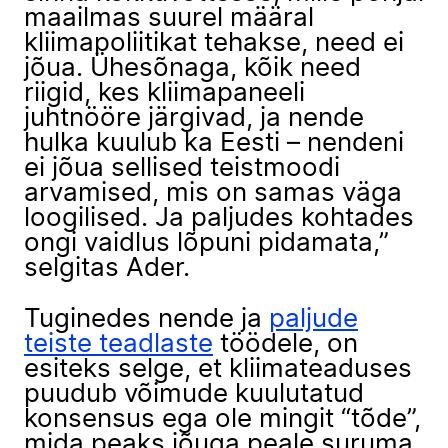
maailmas suurel määral
kliimapoliitikat tehakse, need ei
jõua. Ühesõnaga, kõik need
riigid, kes kliimapaneeli
juhtnööre järgivad, ja nende
hulka kuulub ka Eesti – nendeni
ei jõua sellised teistmoodi
arvamised, mis on samas väga
loogilised. Ja paljudes kohtades
ongi vaidlus lõpuni pidamata,”
selgitas Ader.
Tuginedes nende ja
paljude
teiste teadlaste
töödele, on
esiteks selge, et kliimateaduses
puudub võimude kuulutatud
konsensus ega ole mingit “tõde”,
mida peaks jõuga peale suruma.