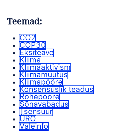
Teemad:
CO2
COP30
Eksiteave
Kliima
Kliimaaktivism
Kliimamuutus
Kliimapööre
Konsensuslik teadus
Rohepööre
Sõnavabadus
Tsensuur
ÜRO
Valeinfo