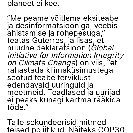
planeet ei kee.
“Me peame võitlema eksiteabe
ja desinformatsiooniga, veebis
ahistamise ja rohepesuga,”
teatas Guterres, ja lisas, et
nüüdne deklaratsioon (
Global
Initiative for Information Integrity
on Climate Change
) on viis, “et
rahastada kliimaküsimustega
seotud teabe terviklust
edendavaid uuringuid ja
meetmeid. Teadlased ja uurijad
ei peaks kunagi kartma rääkida
tõde.”
Talle sekundeerisid mitmed
teised poliitikud. Näiteks COP30