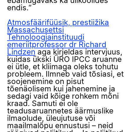
ebamugavaks ka ülikoolides
endis.“
Atmosfäärifüüsik, prestiižika
Massachusettsi
Tehnoloogiainstituudi
emeriitprofessor dr Richard
Lindzen
aga kirjeldas intervjuus,
kuidas ükski ÜRO IPCC aruanne
ei ütle, et kliimaga oleks tohutu
probleem. Ilmneb vaid tõsiasi, et
soojenemine on pisut
tõenäolisem kui jahenemine ja
sedagi vaid kõige rohkem mõni
kraad. Samuti ei ole
teadusaruannetes äärmuslike
ilmaolude, üleujutuse või
maailmalõpu ennustusi – neid