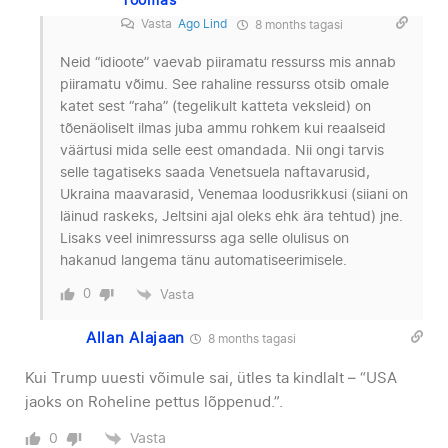
Toomas
Vasta
Ago Lind
8 months tagasi
Neid “idioote” vaevab piiramatu ressurss mis annab
piiramatu võimu. See rahaline ressurss otsib omale
katet sest “raha” (tegelikult katteta veksleid) on
tõenäoliselt ilmas juba ammu rohkem kui reaalseid
väärtusi mida selle eest omandada. Nii ongi tarvis
selle tagatiseks saada Venetsuela naftavarusid,
Ukraina maavarasid, Venemaa loodusrikkusi (siiani on
läinud raskeks, Jeltsini ajal oleks ehk ära tehtud) jne.
Lisaks veel inimressurss aga selle olulisus on
hakanud langema tänu automatiseerimisele.
0
Vasta
Allan Alajaan
8 months tagasi
Kui Trump uuesti võimule sai, ütles ta kindlalt – “USA
jaoks on Roheline pettus lõppenud.”.
Vasta
0