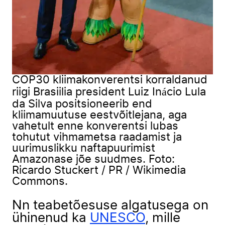
COP30 kliimakonverentsi korraldanud
riigi Brasiilia president Luiz Inácio Lula
da Silva positsioneerib end
kliimamuutuse eestvõitlejana, aga
vahetult enne konverentsi lubas
tohutut vihmametsa raadamist ja
uurimuslikku naftapuurimist
Amazonase jõe suudmes. Foto:
Ricardo Stuckert / PR / Wikimedia
Commons.
Nn teabetõesuse algatusega on
ühinenud ka
UNESCO
, mille