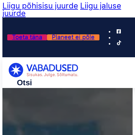
Liigu põhisisu juurde
Liigu jaluse
juurde
Toeta täna
Planeet ei põle