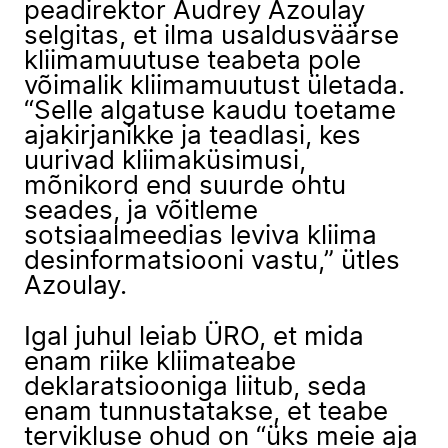
peadirektor Audrey Azoulay
selgitas, et ilma usaldusväärse
kliimamuutuse teabeta pole
võimalik kliimamuutust ületada.
“Selle algatuse kaudu toetame
ajakirjanikke ja teadlasi, kes
uurivad kliimaküsimusi,
mõnikord end suurde ohtu
seades, ja võitleme
sotsiaalmeedias leviva kliima
desinformatsiooni vastu,” ütles
Azoulay.
Igal juhul leiab ÜRO, et mida
enam riike kliimateabe
deklaratsiooniga liitub, seda
enam tunnustatakse, et teabe
tervikluse ohud on “üks meie aja