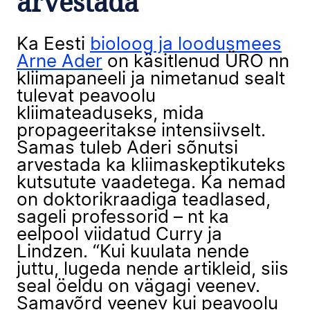
arvestada
Ka Eesti
bioloog ja loodusmees
Arne Ader
on käsitlenud ÜRO nn
kliimapaneeli ja nimetanud sealt
tulevat peavoolu
kliimateaduseks, mida
propageeritakse intensiivselt.
Samas tuleb Aderi sõnutsi
arvestada ka kliimaskeptikuteks
kutsutute vaadetega. Ka nemad
on doktorikraadiga teadlased,
sageli professorid – nt ka
eelpool viidatud Curry ja
Lindzen. “Kui kuulata nende
juttu, lugeda nende artikleid, siis
seal öeldu on vägagi veenev.
Samavõrd veenev kui peavoolu