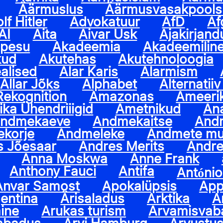
Äärmuslus
Äärmusvasakpools
lf Hitler
Advokatuur
AfD
Af
AI
Aita
Aivar Usk
Ajakirjan
upesu
Akadeemia
Akadeemilin
kud
Akutehas
Akutehnoloogia
alised
Alar Karis
Alarmism
Allar Jõks
Alphabet
Alternatii
ekognition
Amazonas
Ameeri
ka Ühendriiigid
Ametnikud
Ana
ndmekaeve
Andmekaitse
And
korje
Andmeleke
Andmete mus
s Jõesaar
Andres Merits
Andre
Anna Moskwa
Anne Frank
Anthony Fauci
Antifa
António
Anvar Samost
Apokalüpsis
App
entina
Ärisaladus
Arktika
A
ine
Arukas turism
Arvamisvab