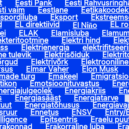
t
Eesti Pank
Eesti Rahvusringh
ti vaim
Eestlane
Eetikakoodek
spordiluba
Eksport
Ekstreems
d
EL direktiivid
EL r
El Niño
ei
ELAK
Elamisluba
Elamum
ekteritootmine
Elektri hind
Elek
uss
Elektrienergia
elektrifitseer
ine tulevik
Elektrisõiduk
Elektri
võrgud
Elektrivõrk
Elektroonilin
rsus
Elmar Vaher
Elon Musk
omade turg
Emakeel
Emigratsi
tikon
Emotsioonituvastus
Ener
nergiajulgeolek
Energiakriis
En
s
Energiasääst
Energiatarve
tuut
Energiatõhusus
Energiava
sruur
Ennetus
ENSV
Entry/
lligence
Epitsentris
Eraelu pu
rakonnad
Erakorraline luba
Er