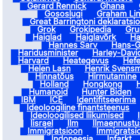
Gerard Rennick
Ghana
Gososlugi
Graham Li
Great Barringtoni deklaratsi
Grok
Grokipedia
Gru
Haiglad
Haiglavõrk
Ha
Hannes Sarv
Hans-G
Haridusminister
Harley-Davi
Harvard
Heategevus
Hefe
Helen Lasn
Henrik Svens
Hinnatõus
Hirmutamine
Holland
Hongkong
H
Humanoid
Hunter Biden
IBM
ICE
Identifitseerima
Ideoloogiline finantsteenus
Ideoloogilised liikumised
Iisrael
Ilm
Ilmaennustu
Immigratsioon
Immigratsi
Indoneesia
Infarkt