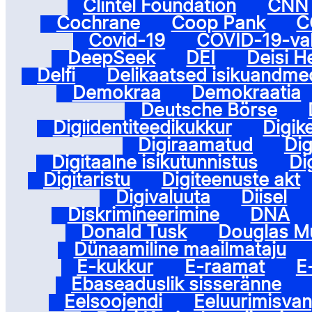
Clintel Foundation
CNN
Cochrane
Coop Pank
C
Covid-19
COVID-19-vak
DeepSeek
DEI
Deisi 
Delfi
Delikaatsed isikuandme
Demokraa
Demokraatia
Deutsche Börse
Digiidentiteedikukkur
Digik
Digiraamatud
Dig
Digitaalne isikutunnistus
Di
Digitaristu
Digiteenuste akt
Digivaluuta
Diisel
Diskrimineerimine
DNA
Donald Tusk
Douglas M
Dünaamiline maailmataju
E-kukkur
E-raamat
E
Ebaseaduslik sisseränne
Eelsoojendi
Eeluurimisva