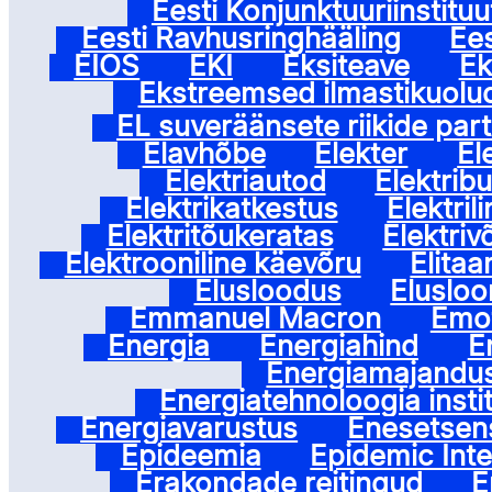
Eesti Konjunktuuriinstituu
Eesti Ravhusringhääling
Ees
EIOS
EKI
Eksiteave
Ek
Ekstreemsed ilmastikuolu
EL suveräänsete riikide part
Elavhõbe
Elekter
El
Elektriautod
Elektrib
Elektrikatkestus
Elektril
Elektritõukeratas
Elektri
Elektrooniline käevõru
Elitaa
Elusloodus
Eluslo
Emmanuel Macron
Emo
Energia
Energiahind
E
Energiamajandu
Energiatehnoloogia insti
Energiavarustus
Enesetsen
Epideemia
Epidemic Inte
Erakondade reitingud
E