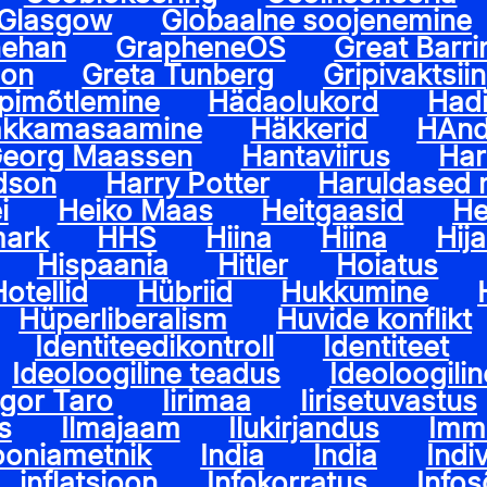
Glasgow
Globaalne soojenemine
nehan
GrapheneOS
Great Barri
oon
Greta Tunberg
Gripivaktsiin
pimõtlemine
Hädaolukord
Hadi
kkamasaamine
Häkkerid
HAnd
eorg Maassen
Hantaviirus
Har
dson
Harry Potter
Haruldased 
i
Heiko Maas
Heitgaasid
He
mark
HHS
Hiina
Hiina
Hij
Hispaania
Hitler
Hoiatus
otellid
Hübriid
Hukkumine
Hüperliberalism
Huvide konflikt
Identiteedikontroll
Identiteet
Ideoloogiline teadus
Ideoloogilin
Igor Taro
Iirimaa
Iirisetuvastus
s
Ilmajaam
Ilukirjandus
Imm
ooniametnik
India
India
Indi
inflatsioon
Infokorratus
Info