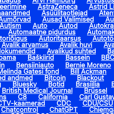
abadus
Arvi Hamburg
Arvustu
leerimine
AstraZeneca
Astrid 
haandmed
Asüülitaotlejad
Aten
Aumõrvad
Ausad Valimised
Au
Autism
Auto
Autod
Autokra
Automaatne pidurdus
Automa
toriõigus
Autoritaarsus
Autotö
Avalik arvamus
Avalik huvi
Ava
 dokumendid
Avalikud suhted
B
Obama
Baškiirid
Bassein
BB
in
Bensiiniauto
Bernie Moreno
 Melinda Gatesi fond
Bill Ackman
sed andmed
Bitcoin
Blackout
g
Bluesky
Botid
Brasiilia
British Medical Journal
Brüssel
ns
C8
California
Carl Gusta
CTV-kaamerad
CDC
CDU/CSU
Chatcontrol
ChatGPT
Chiemg