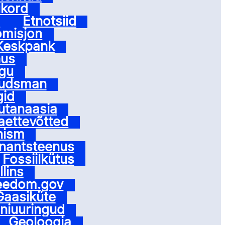
ukord
N
Etnotsiid
omisjon
Keskpank
hus
gu
udsman
gid
utanaasia
aettevõtted
nism
inantsteenus
Fossiilkütus
lins
eedom.gov
Gaasiküte
niuuringud
Geoloogia