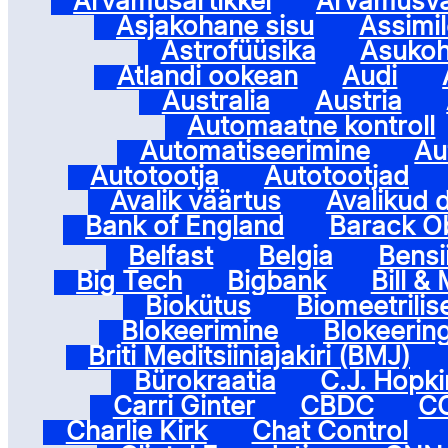
Arvamusartikkel
Arvamusv
Asjakohane sisu
Assimi
Astrofüüsika
Asuko
Atlandi ookean
Audi
Australia
Austria
Automaatne kontroll
Automatiseerimine
Au
Autotootja
Autotootjad
Avalik väärtus
Avalikud
Bank of England
Barack 
Belfast
Belgia
Bensi
Big Tech
Bigbank
Bill &
Biokütus
Biomeetrili
Blokeerimine
Blokeerin
Briti Meditsiiniajakiri (BMJ)
Bürokraatia
C.J. Hopki
Carri Ginter
CBDC
C
Charlie Kirk
Chat Control