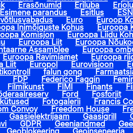
uk
Erasõnumid
Eriluba
Eriol
Esimene parandus
Esitlus
ES
evõtlusvabadus
Euro
Euroop K
opa Inimõiguste Kohus
Euroopa 
roopa Komisjon
Euroopa Liidu Ko
gu
Euroopa Liit
Euroopa Nõuko
ntaarne Assamblee
Euroopa omb
Euroopa Ravimiamet
Euroopa rii
 Liit
Europol
Eurovisioon
E
ikontroll
falun gong
Farmaatsi
FDP
Federico Faggin
Femi
Filmikunst
FIMI
Finants
F
öderaalreserv
Ford
Fosforiit
lkütused
Fotogalerii
Francis Col
om Convoy
Freedom House
Fr
Gaasielektrijaam
Gaasigrill
vi
GDPR
Geeniandmed
Gee
Geoblokeering
Geoinseneeria