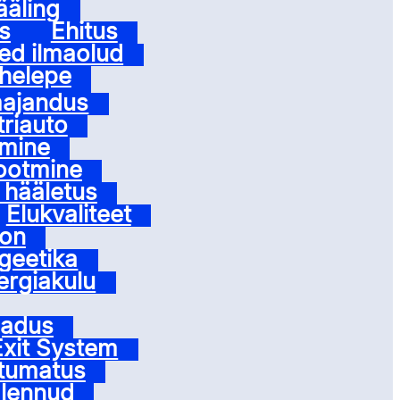
ääling
s
Ehitus
ed ilmaolud
ohelepe
ajandus
triauto
imine
tootmine
e hääletus
Elukvaliteet
oon
geetika
ergiakulu
jadus
Exit System
utumatus
alennud