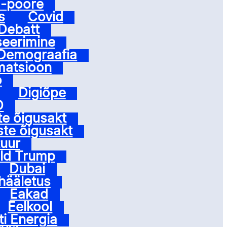
-pööre
s
Covid
Debatt
seerimine
Demograafia
matsioon
o
Digiõpe
D
te õigusakt
ste õigusakt
tuur
ld Trump
Dubai
hääletus
Eakad
Eelkool
ti Energia