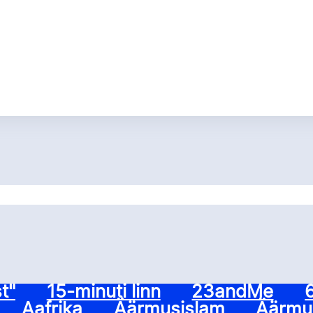
t"
15-minuti linn
23andMe
Aafrika
Äärmusislam
Äärmus