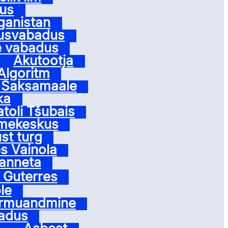
us
ganistan
dusvabadus
e vabadus
Akutootja
Algoritm
v Saksamaale
ka
toli Tšubais
mekeskus
t turg
s Vainola
anneta
 Guterres
le
rmuandmine
adus