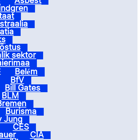
s
Asbest
Lindgren
taat
straalia
atia
ks
östus
lik sektor
aierimaa
C
Belém
BfV
Bill Gates
BLM
Bremen
Burisma
v Jung
CES
auer
CIA