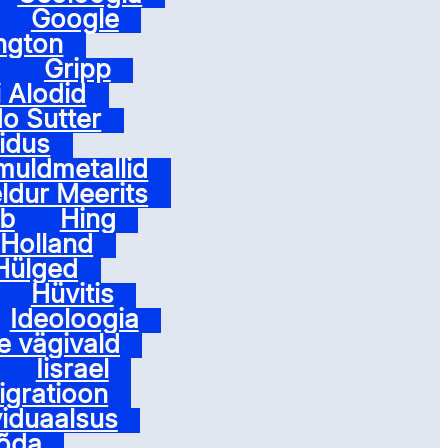
Google
ngton
Gripp
 Alodid
o Sutter
idus
muldmetallid
ldur Meerits
ab
Hing
Holland
Hülged
Hüvitis
Ideoloogia
e vägivald
Iisrael
igratioon
viduaalsus
sõda