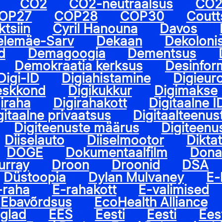
CO2
CO2-neutraalsus
CO2
OP27
COP28
COP30
Coutt
tsiin
Cyril Hanouna
Davos
Helemäe-Sarv
Dekaan
Dekoloni
d
Demagoogia
Dementsus
Demokraatia kerksus
Desinfor
Digi-ID
Digiahistamine
Digieur
eskkond
Digikukkur
Digimakse
iraha
Digirahakott
Digitaalne I
gitaalne privaatsus
Digitaalteenus
Digiteenuste määrus
Digiteenu
Diiselauto
Diiselmootor
Dikta
DOGE
Dokumentaalfilm
Dona
urray
Droon
Droonid
DSA
Düstoopia
Dylan Mulvaney
E-
-raha
E-rahakott
E-valimised
Ebavõrdsus
EcoHealth Alliance
nglad
EES
Eesti
Eesti
Ees