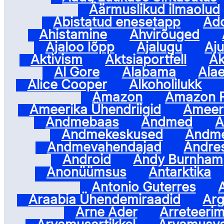
Äärmuslikud ilmaolud
Abistatud enesetapp
Ado
Ahistamine
Ahvirõuged
Ajaloo lõpp
Ajalugu
Aj
Aktivism
Aktsiaportfell
A
Al Gore
Alabama
Alae
Alice Cooper
Alkoholilukk
Amazon
Amazon R
Ameerika Ühendriigid
Ameeri
Andmebaas
Andmed
A
Andmekeskused
Andme
Andmevahendajad
Andre
Android
Andy Burnham
Anonüümsus
Antarktika
Antonio Guterres
Araabia Ühendemiraadid
Arg
Arne Ader
Arreteerim