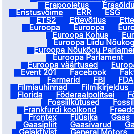
Erapooletus
Erasõid
Eristusvõime
ERR
ESG
ETS2
Ettevõtlus
Ett
Euroopa
Euroopa
Euro
Euroopa Kohus
Eu
Euroopa Liidu Nõuko
Euroopa Nõukõgu Parlame
Euroopa Parlament
Euroopa väärtused
Europa
Event 201
Facebook
Fakt
Farmerid
FBI
FDA
Filmiauhinnad
Filmikirjeldus
Florida
Föderaalpolitsei
F
Fossiilkütused
Fossi
Frankfurdi koolkond
Freed
Frontex
Füüsika
Gaas
Gaasipliit
Gaasivarud
Ga
Geiaktivist
General Motors