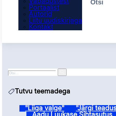
Vabadustest
Portaalist
Autorid
Liitu uudiskirjaga
Kontakt
Otsi
Tutvu teemadega
"Liiga valge"
"Järgi teadus
Aadu Luukase Sihtasutus