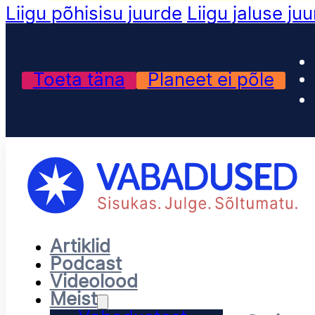
Liigu põhisisu juurde
Liigu jaluse ju
Toeta täna
Planeet ei põle
Artiklid
Podcast
Videolood
Meist